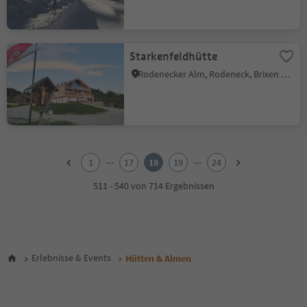
Starkenfeldhütte
Rodenecker Alm, Rodeneck, Brixen und Umgebung
1
2
...
...
1
17
18
19
24
3
4
511 - 540 von 714 Ergebnissen
5
6
7
8
9
Erlebnisse & Events
Hütten & Almen
10
11
12