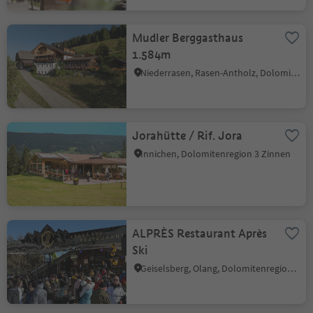
Mudler Berggasthaus
1.584m
Niederrasen, Rasen-Antholz, Dolomitenregion Kronplatz
Jorahütte / Rif. Jora
Innichen, Dolomitenregion 3 Zinnen
ALPRÈS Restaurant Après
Ski
Geiselsberg, Olang, Dolomitenregion Kronplatz