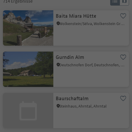
714
Ergebnisse
Baita Miara Hütte
Wolkenstein/Sëlva, Wolkenstein Gröden, Dolomitenregion Gröden
Gurndin Alm
Deutschnofen Dorf, Deutschnofen, Dolomitenregion Eggental
Baurschaftalm
Steinhaus, Ahrntal, Ahrntal