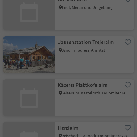
Tirol, Meran und Umgebung
Jausenstation Trejeralm
Sand in Taufers, Ahrntal
Käserei Plattkofelalm
Seiseralm, Kastelruth, Dolomitenregion Seiser Alm
Herzlalm
Reischach, Bruneck, Dolomitenregion Kronplatz