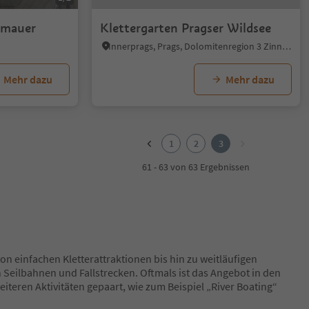
umauer
Klettergarten Pragser Wildsee
Innerprags, Prags, Dolomitenregion 3 Zinnen
Mehr dazu
Mehr dazu
1
2
3
61 - 63 von 63 Ergebnissen
on einfachen Kletterattraktionen bis hin zu weitläufigen
 Seilbahnen und Fallstrecken. Oftmals ist das Angebot in den
iteren Aktivitäten gepaart, wie zum Beispiel „River Boating“