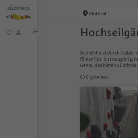
Südtirol
Hochseilgär
menu link
favorit
user link
Du möchtest durch Wälder s
fühlen? Du bist neugierig,
Genau das bieten Südtirols 
63
Ergebnisse