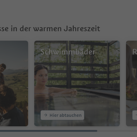
sse in der warmen Jahreszeit
Schwimmbäder
R
Hier abtauchen