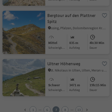
Bergtour auf den Plattner
Spitz
Issing, Pfalzen, Dolomitenregion Kronplatz
Mittel
835 m
4h:30 Min
Schwierigkeitsgrad
Aufstieg
Dauer
Ultner Höhenweg
St. Nikolaus in Ulten, Ulten, Meran und Umgebung
Schwer
3471 m
19h:15 Min
Schwierigkeitsgrad
Aufstieg
Dauer
1
2
...
...
1
6
7
8
13