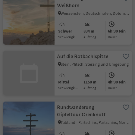
Weißhorn
Weissenstein, Deutschnofen, Dolomitenregion Eggental
Schwer
834 m
6h:30 Min
Schwierigkeitsgrad
Aufstieg
Dauer
Auf die Rotbachlspitze
Stein, Pfitsch, Sterzing und Umgebung
Mittel
1150 m
4h:30 Min
Schwierigkeitsgrad
Aufstieg
Dauer
Rundwanderung
Gipfeltour Orenknott
(2.258 m)
Tabland - Partschins, Partschins, Meran und Umgebung