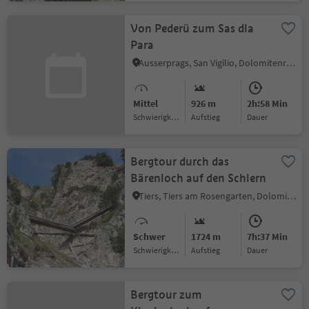
Von Pederü zum Sas dla
Para
Ausserprags, San Vigilio, Dolomitenregion Kronplatz
Mittel
926 m
2h:58 Min
Schwierigkeitsgrad
Aufstieg
Dauer
Bergtour durch das
Bärenloch auf den Schlern
Tiers, Tiers am Rosengarten, Dolomitenregion Seiser Alm
Schwer
1724 m
7h:37 Min
Schwierigkeitsgrad
Aufstieg
Dauer
Bergtour zum