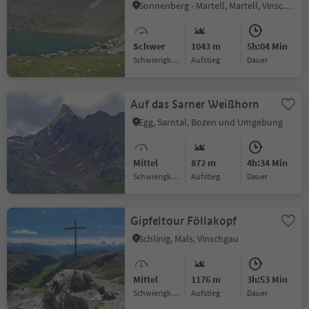
Sonnenberg - Martell, Martell, Vinschgau
Schwer
1043 m
5h:04 Min
Schwierigkeitsgrad
Aufstieg
Dauer
Auf das Sarner Weißhorn
Egg, Sarntal, Bozen und Umgebung
Mittel
872 m
4h:34 Min
Schwierigkeitsgrad
Aufstieg
Dauer
Gipfeltour Föllakopf
Schlinig, Mals, Vinschgau
Mittel
1176 m
3h:53 Min
Schwierigkeitsgrad
Aufstieg
Dauer