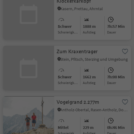
Klockerkarkopf
Kasern, Prettau, Ahrntal
Schwer
1888 m
7h:57 Min
Schwierigkeitsgrad
Aufstieg
Dauer
Zum Kraxentrager
Stein, Pfitsch, Sterzing und Umgebung
Schwer
1662 m
7h:00 Min
Schwierigkeitsgrad
Aufstieg
Dauer
Vogelgrand 2.277m
Antholz-Obertal, Rasen-Antholz, Dolomitenregion Kronplatz
Mittel
229 m
0h:46 Min
Schwierigkeitsgrad
Aufstieg
Dauer