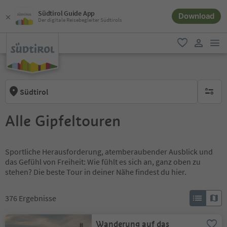
Südtirol Guide App
Download
Der digitale Reisebegleiter Südtirols
men
favorit
user lin
Südtirol
keine ak
Alle Gipfeltouren
Sportliche Herausforderung, atemberaubender Ausblick und
das Gefühl von Freiheit: Wie fühlt es sich an, ganz oben zu
stehen? Die beste Tour in deiner Nähe findest du hier.
376
Ergebnisse
Wanderung auf das