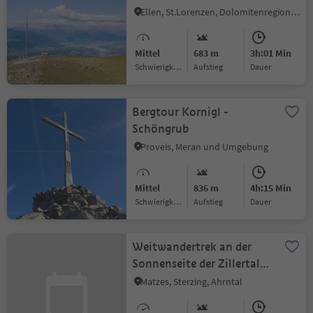
Ellen, St.Lorenzen, Dolomitenregion Kronplatz
Mittel
683 m
3h:01 Min
Schwierigkeitsgrad
Aufstieg
Dauer
Bergtour Kornigl -
Schöngrub
Proveis, Meran und Umgebung
Mittel
836 m
4h:15 Min
Schwierigkeitsgrad
Aufstieg
Dauer
Weitwandertrek an der
Sonnenseite der Zillertaler
Alpen – von Sterzing zur
Matzes, Sterzing, Ahrntal
Birnlücken Hütte