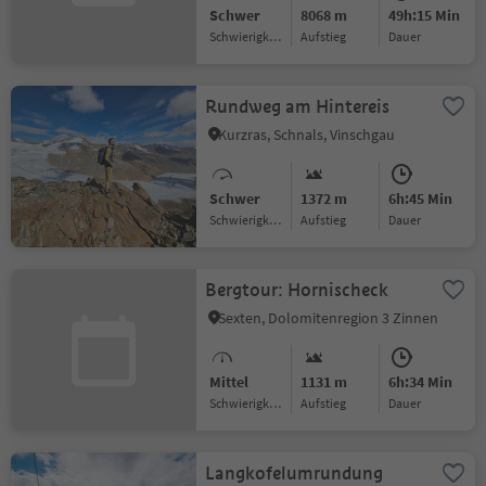
Schwer
8068 m
49h:15 Min
Schwierigkeitsgrad
Aufstieg
Dauer
Rundweg am Hintereis
Kurzras, Schnals, Vinschgau
Schwer
1372 m
6h:45 Min
Schwierigkeitsgrad
Aufstieg
Dauer
Bergtour: Hornischeck
Sexten, Dolomitenregion 3 Zinnen
Mittel
1131 m
6h:34 Min
Schwierigkeitsgrad
Aufstieg
Dauer
Langkofelumrundung