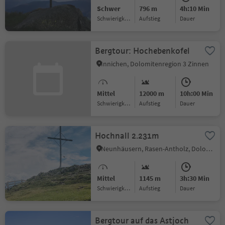
Schwer
796 m
4h:10 Min
Schwierigkeitsgrad
Aufstieg
Dauer
Bergtour: Hochebenkofel
Innichen, Dolomitenregion 3 Zinnen
Mittel
12000 m
10h:00 Min
Schwierigkeitsgrad
Aufstieg
Dauer
Hochnall 2.231m
Neunhäusern, Rasen-Antholz, Dolomitenregion Kronplatz
Mittel
1145 m
3h:30 Min
Schwierigkeitsgrad
Aufstieg
Dauer
Bergtour auf das Astjoch