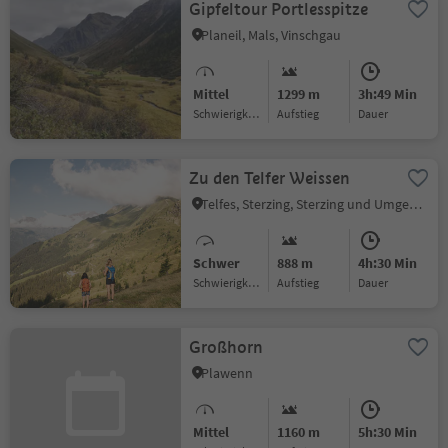
Gipfeltour Portlesspitze
Planeil, Mals, Vinschgau
Mittel
1299 m
3h:49 Min
Schwierigkeitsgrad
Aufstieg
Dauer
Zu den Telfer Weissen
Telfes, Sterzing, Sterzing und Umgebung
Schwer
888 m
4h:30 Min
Schwierigkeitsgrad
Aufstieg
Dauer
Großhorn
Plawenn
Mittel
1160 m
5h:30 Min