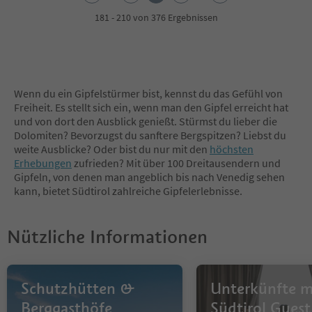
3
4
181 - 210 von 376 Ergebnissen
5
6
7
8
9
Wenn du ein Gipfelstürmer bist, kennst du das Gefühl von
10
Freiheit. Es stellt sich ein, wenn man den Gipfel erreicht hat
11
und von dort den Ausblick genießt. Stürmst du lieber die
12
Dolomiten? Bevorzugst du sanftere Bergspitzen? Liebst du
13
weite Ausblicke? Oder bist du nur mit den
höchsten
Erhebungen
zufrieden? Mit über 100 Dreitausendern und
Gipfeln, von denen man angeblich bis nach Venedig sehen
kann, bietet Südtirol zahlreiche Gipfelerlebnisse.
Nützliche Informationen
Schutzhütten &
Unterkünfte m
Berggasthöfe
Südtirol Guest