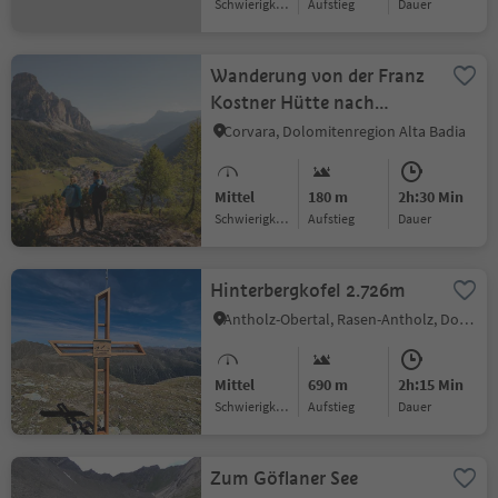
Schwierigkeitsgrad
Aufstieg
Dauer
Wanderung von der Franz
Kostner Hütte nach
Corvara über Crëp de Sela
Corvara, Dolomitenregion Alta Badia
Mittel
180 m
2h:30 Min
Schwierigkeitsgrad
Aufstieg
Dauer
Hinterbergkofel 2.726m
Antholz-Obertal, Rasen-Antholz, Dolomitenregion Kronplatz
Mittel
690 m
2h:15 Min
Schwierigkeitsgrad
Aufstieg
Dauer
Zum Göflaner See