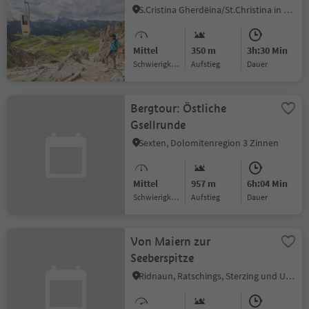
S.Cristina Gherdëina/St.Christina in Gröden, St.Christina in Gröden, Dolomitenregion Gröden
Mittel
350 m
3h:30 Min
Schwierigkeitsgrad
Aufstieg
Dauer
Bergtour: Östliche
Gsellrunde
Sexten, Dolomitenregion 3 Zinnen
Mittel
957 m
6h:04 Min
Schwierigkeitsgrad
Aufstieg
Dauer
Von Maiern zur
Seeberspitze
Ridnaun, Ratschings, Sterzing und Umgebung