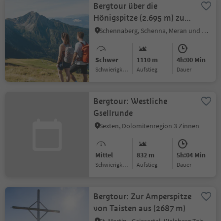
Bergtour über die
Hönigspitze (2.695 m) zum
Hirzer
Schennaberg, Schenna, Meran und Umgebung
Schwer
1110 m
4h:00 Min
Schwierigkeitsgrad
Aufstieg
Dauer
Bergtour: Westliche
Gsellrunde
Sexten, Dolomitenregion 3 Zinnen
Mittel
832 m
5h:04 Min
Schwierigkeitsgrad
Aufstieg
Dauer
Bergtour: Zur Amperspitze
von Taisten aus (2687 m)