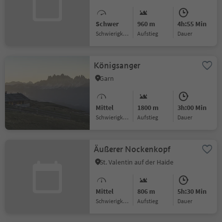
Staudenbergtal
Schwer
960 m
4h:55 Min
Schwierigkeitsgrad
Aufstieg
Dauer
Königsanger
Garn
Mittel
1800 m
3h:00 Min
Schwierigkeitsgrad
Aufstieg
Dauer
Äußerer Nockenkopf
St. Valentin auf der Haide
Mittel
806 m
5h:30 Min
Schwierigkeitsgrad
Aufstieg
Dauer