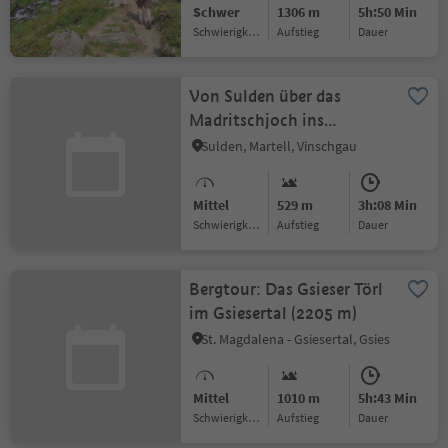
Schwer
1306 m
5h:50 Min
Schwierigkeitsgrad
Aufstieg
Dauer
Von Sulden über das
Madritschjoch ins
Martelltal
Sulden, Martell, Vinschgau
Mittel
529 m
3h:08 Min
Schwierigkeitsgrad
Aufstieg
Dauer
Bergtour: Das Gsieser Törl
im Gsiesertal (2205 m)
St. Magdalena - Gsiesertal, Gsies
Mittel
1010 m
5h:43 Min
Schwierigkeitsgrad
Aufstieg
Dauer