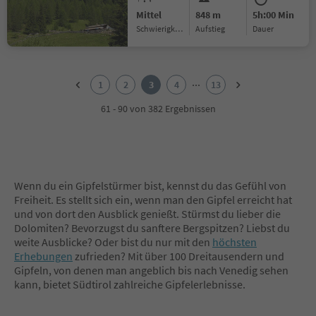
Mittel
848 m
5h:00 Min
Schwierigkeitsgrad
Aufstieg
Dauer
1
2
...
1
2
3
4
13
3
4
61 - 90 von 382 Ergebnissen
5
6
7
8
9
Wenn du ein Gipfelstürmer bist, kennst du das Gefühl von
10
Freiheit. Es stellt sich ein, wenn man den Gipfel erreicht hat
11
und von dort den Ausblick genießt. Stürmst du lieber die
12
Dolomiten? Bevorzugst du sanftere Bergspitzen? Liebst du
13
weite Ausblicke? Oder bist du nur mit den
höchsten
Erhebungen
zufrieden? Mit über 100 Dreitausendern und
Gipfeln, von denen man angeblich bis nach Venedig sehen
kann, bietet Südtirol zahlreiche Gipfelerlebnisse.