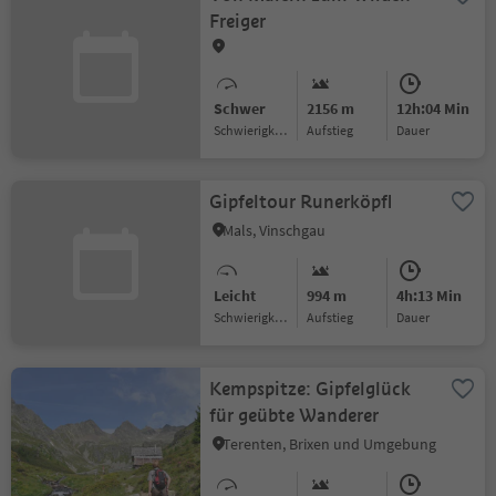
Freiger
Schwer
2156 m
12h:04 Min
Schwierigkeitsgrad
Aufstieg
Dauer
Gipfeltour Runerköpfl
Mals, Vinschgau
Leicht
994 m
4h:13 Min
Schwierigkeitsgrad
Aufstieg
Dauer
Kempspitze: Gipfelglück
für geübte Wanderer
Terenten, Brixen und Umgebung