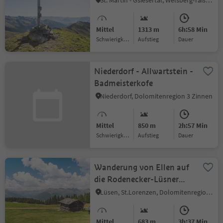
St. Martin - Gsiesertal, Welsberg-Taisten
Mittel
1313 m
6h:58 Min
Schwierigkeitsgrad
Aufstieg
Dauer
Niederdorf - Allwartstein -
Badmeisterkofe
Niederdorf, Dolomitenregion 3 Zinnen
Mittel
850 m
2h:57 Min
Schwierigkeitsgrad
Aufstieg
Dauer
Wanderung von Ellen auf
die Rodenecker-Lüsner
Alm
Lüsen, St.Lorenzen, Dolomitenregion Kronplatz
Mittel
683 m
3h:37 Min