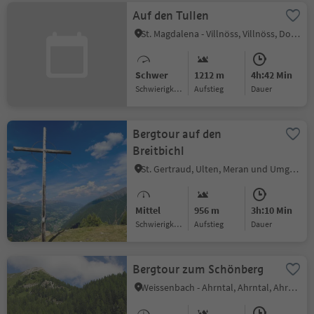
Auf den Tullen
St. Magdalena - Villnöss, Villnöss, Dolomitenregion Lüsen Villnöss
Schwer
1212 m
4h:42 Min
Schwierigkeitsgrad
Aufstieg
Dauer
Bergtour auf den
Breitbichl
St. Gertraud, Ulten, Meran und Umgebung
Mittel
956 m
3h:10 Min
Schwierigkeitsgrad
Aufstieg
Dauer
Bergtour zum Schönberg
Weissenbach - Ahrntal, Ahrntal, Ahrntal