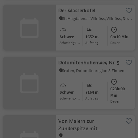
Der Wasserkofel
St. Magdalena - Villnöss, Villnöss, Dolomitenregion Lüsen Villnöss
Schwer
1652 m
6h:10 Min
Schwierigkeitsgrad
Aufstieg
Dauer
Dolomitenhöhenweg Nr. 5
Sexten, Dolomitenregion 3 Zinnen
623h:00
Schwer
7164 m
Min
Schwierigkeitsgrad
Aufstieg
Dauer
Von Maiern zur
Zunderspitze mit
Rundwanderung durch das