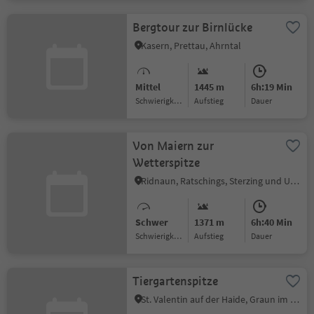
Bergtour zur Birnlücke
Kasern, Prettau, Ahrntal
Mittel
1445 m
6h:19 Min
Schwierigkeitsgrad
Aufstieg
Dauer
Von Maiern zur
Wetterspitze
Ridnaun, Ratschings, Sterzing und Umgebung
Schwer
1371 m
6h:40 Min
Schwierigkeitsgrad
Aufstieg
Dauer
Tiergartenspitze
St. Valentin auf der Haide, Graun im Vinschgau, Vinschgau