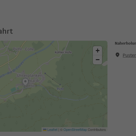
ahrt
Naherholun
+
Puster
−
Leaflet
|
©
OpenStreetMap
Contributors