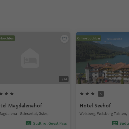
e buchbar
Online buchbar
1
/
14
S
tel Magdalenahof
Hotel Seehof
Magdalena - Gsiesertal, Gsies,
Welsberg, Welsberg-Taisten,
Südtirol Guest Pass
Südti