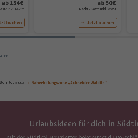
ab
134
€
ab
50
€
Gäste Inkl. MwSt.
Nacht / Gäste Inkl. MwSt.
tzt buchen
Jetzt buchen
Nähe
lle Erlebnisse
Naherholungszone „Schneider Waldile"
Urlaubsideen für dich in Südti
Mit der Südtirol-Newsletter bekommst du Vorschlä