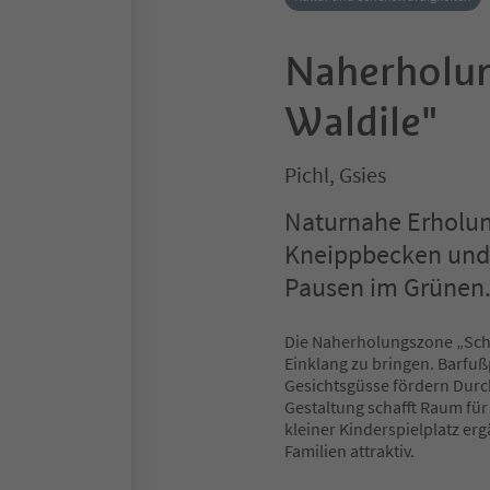
Naherholun
Waldile"
Pichl, Gsies
Naturnahe Erholun
Kneippbecken und
Pausen im Grünen
Die Naherholungszone „Schne
Einklang zu bringen. Barfu
Gesichtsgüsse fördern Dur
Gestaltung schafft Raum fü
kleiner Kinderspielplatz er
Familien attraktiv.