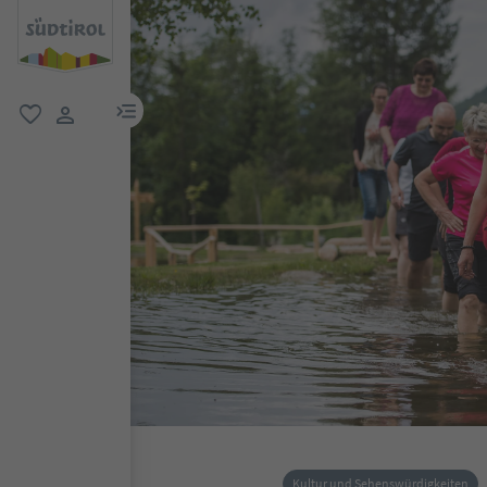
menu link
favorit
user link
Kultur und Sehenswürdigkeiten