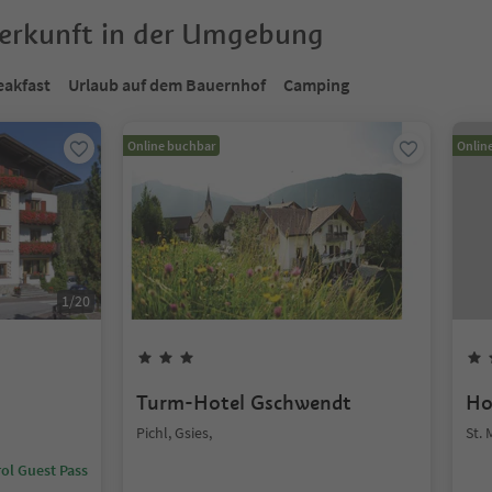
terkunft in der Umgebung
eakfast
Urlaub auf dem Bauernhof
Camping
Online buchbar
Onlin
1
/
20
Turm-Hotel Gschwendt
Ho
Pichl, Gsies,
St. 
ol Guest Pass