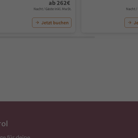
ab
262
€
Nacht / Gäste Inkl. MwSt.
Nacht /
Jetzt buchen
J
rol
ge für deine