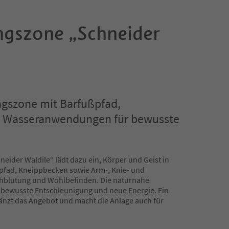
gszone „Schneider
gszone mit Barfußpfad,
 Wasseranwendungen für bewusste
.
ider Waldile“ lädt dazu ein, Körper und Geist in
ßpfad, Kneippbecken sowie Arm-, Knie- und
chblutung und Wohlbefinden. Die naturnahe
r bewusste Entschleunigung und neue Energie. Ein
gänzt das Angebot und macht die Anlage auch für