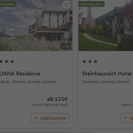
e buchbar
Online buchbar
1
/
19
OANA Residence
Steinhauswirt Hotel
Jakob - Ahrntal, Ahrntal, Ahrntal
Steinhaus, Ahrntal, Ahrntal
ab
125
€
Nacht / Gäste Inkl. MwSt.
Nacht /
Jetzt buchen
J