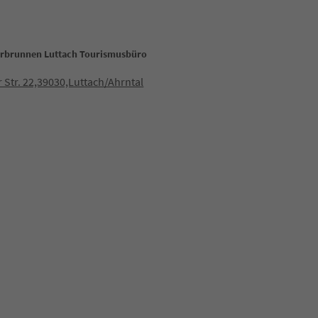
rbrunnen Luttach Tourismusbüro
 Str. 22,39030,Luttach/Ahrntal