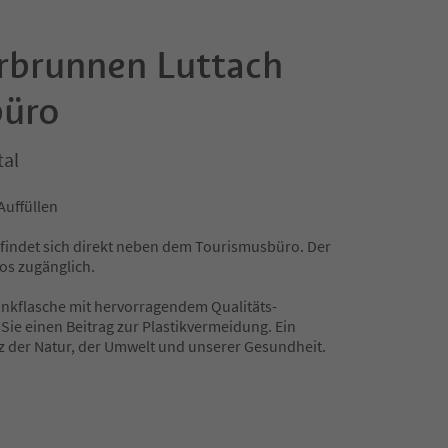
rbrunnen Luttach
büro
tal
Auffüllen
indet sich direkt neben dem Tourismusbüro. Der
los zugänglich.
Trinkflasche mit hervorragendem Qualitäts-
 Sie einen Beitrag zur Plastikvermeidung. Ein
z der Natur, der Umwelt und unserer Gesundheit.