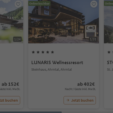
Online buchbar
Onlin
1
/
24
1
/
31
LUNARIS Wellnessresort
ST
Steinhaus, Ahrntal, Ahrntal
St. 
ab
152
€
ab
402
€
Gäste Inkl. MwSt.
Nacht / Gäste Inkl. MwSt.
tzt buchen
Jetzt buchen