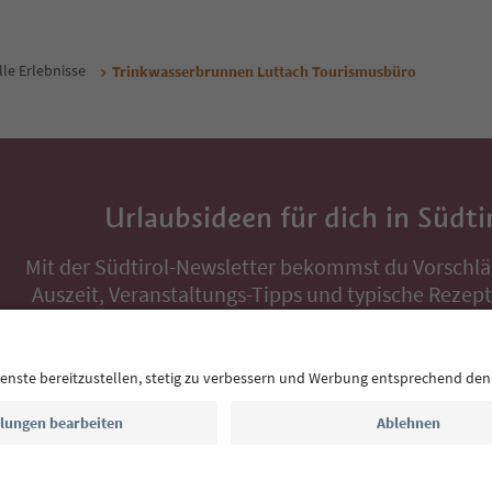
lle Erlebnisse
Trinkwasserbrunnen Luttach Tourismusbüro
Urlaubsideen für dich in Südti
Mit der Südtirol-Newsletter bekommst du Vorschlä
Auszeit, Veranstaltungs-Tipps und typische Rezepte
Postfach.
E-Mail Adresse
Jetzt anmelden