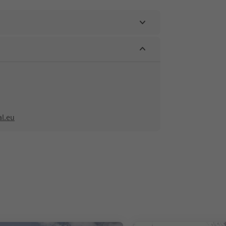
al.eu