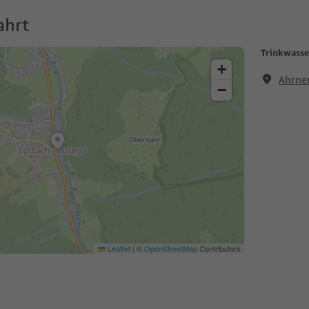
ahrt
Trinkwasse
+
Ahrner
−
Leaflet
|
©
OpenStreetMap
Contributors