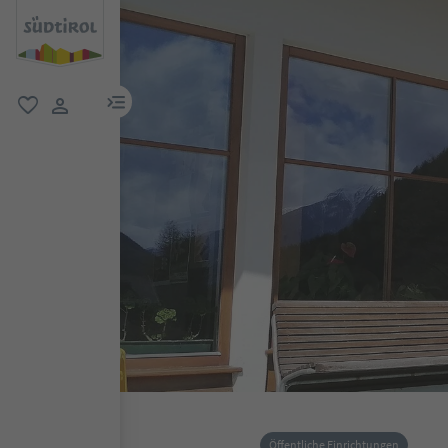
menu link
favorit
user link
Öffentliche Einrichtungen