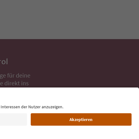
rol
ge für deine
 direkt ins