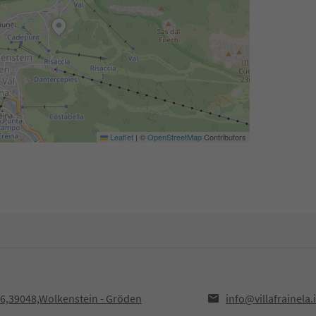
Leaflet
|
©
OpenStreetMap
Contributors
66,39048,Wolkenstein - Gröden
info@villafrainela.i