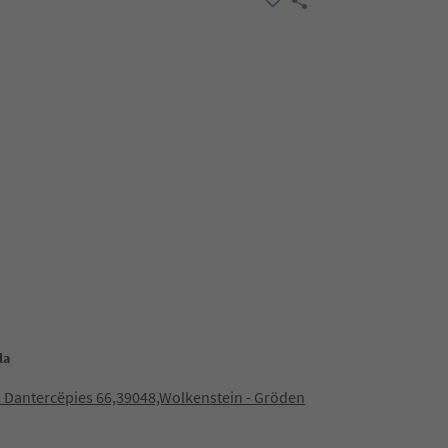
la
 Dantercëpies 66,39048,Wolkenstein - Gröden