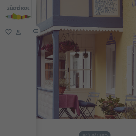
menu link
favorit
user link
Bar / Café / Bistro