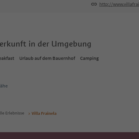
http://www.villafr
terkunft in der Umgebung
eakfast
Urlaub auf dem Bauernhof
Camping
Nähe
lle Erlebnisse
Villa Frainela