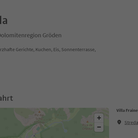
la
Dolomitenregion Gröden
zhafte Gerichte, Kuchen, Eis, Sonnenterrasse,
ahrt
Villa Fraine
+
Streda
−