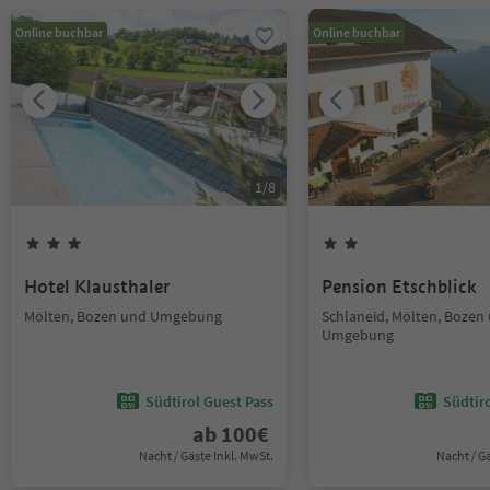
Online buchbar
Online buchbar
1
/
8
Hotel Klausthaler
Pension Etschblick
Mölten, Bozen und Umgebung
Schlaneid, Mölten, Bozen
Umgebung
Südtirol Guest Pass
Südtir
ab
100
€
Nacht / Gäste Inkl. MwSt.
Nacht / G