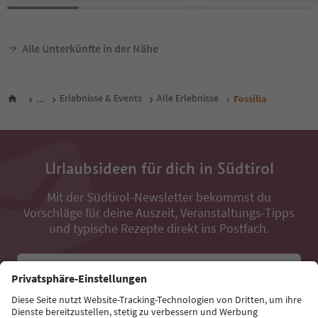
Alle Unterkünfte in der Nähe
...
Erlebnisse & Events
Alle Erlebnisse
Fossilia
Urlaubsideen für dich in Südtirol
Mit der Südtirol-Newsletter bekommst du
Vorschläge für deine Auszeit, Veranstaltungs-Tipps
und typische Rezepte direkt ins Postfach.
E-Mail Adresse