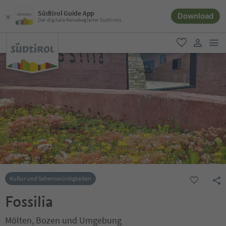
Südtirol Guide App
Download
Der digitale Reisebegleiter Südtirols
men
favorit
user lin
Kultur und Sehenswürdigkeiten
Fossilia
Mölten, Bozen und Umgebung