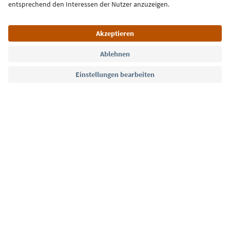
Jetzt anmelden
Sprache: Deutsch
Südtirol Guide App
FAQ
Kontakt
Presse
MICE
Datenschutzerklärung
AGB
Impressum
Cookie Policy
Film commission
Über uns