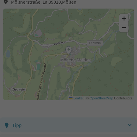
Möltnerstraße, 1a,39010,Mölten
+
−
Leaflet
|
©
OpenStreetMap
Contributors
Tipp