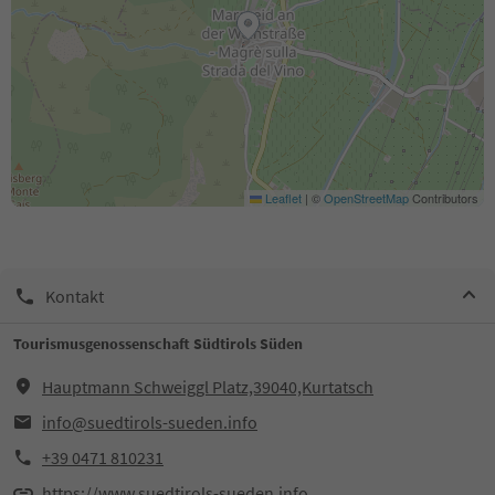
Leaflet
|
©
OpenStreetMap
Contributors
Kontakt
Tourismusgenossenschaft Südtirols Süden
Hauptmann Schweiggl Platz,39040,Kurtatsch
info@suedtirols-sueden.info
+39 0471 810231
https://www.suedtirols-sueden.info