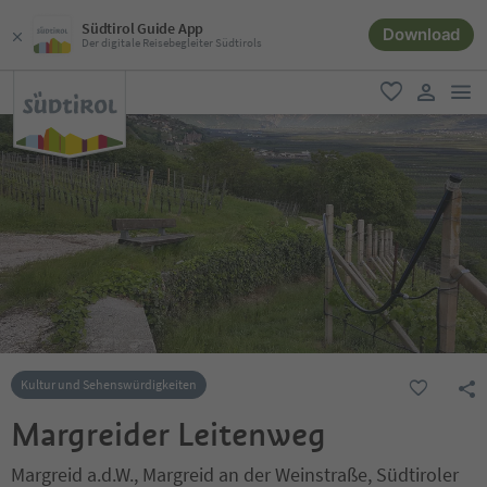
Südtirol Guide App
Download
Der digitale Reisebegleiter Südtirols
men
favorit
user lin
Kultur und Sehenswürdigkeiten
Margreider Leitenweg
Margreid a.d.W., Margreid an der Weinstraße, Südtiroler