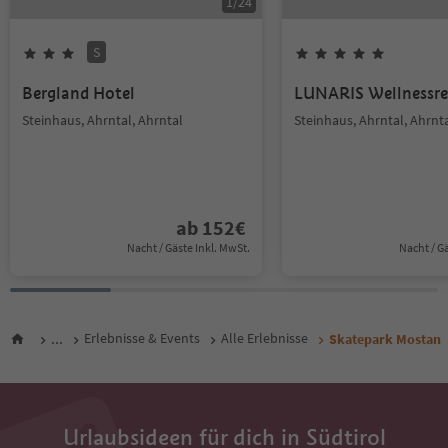
1
/
24
S
Bergland Hotel
LUNARIS Wellnessre
Steinhaus, Ahrntal, Ahrntal
Steinhaus, Ahrntal, Ahrnt
ab
152
€
Nacht / Gäste Inkl. MwSt.
Nacht / G
...
Erlebnisse & Events
Alle Erlebnisse
Skatepark Mostan
Urlaubsideen für dich in Südtirol