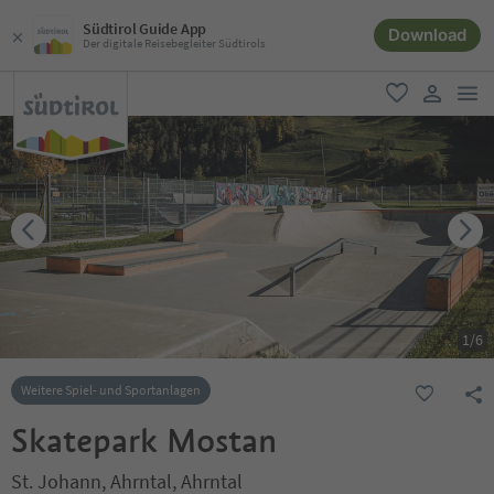
Südtirol Guide App
Download
Der digitale Reisebegleiter Südtirols
men
favorit
user lin
1
/
6
Weitere Spiel- und Sportanlagen
Skatepark Mostan
St. Johann, Ahrntal, Ahrntal