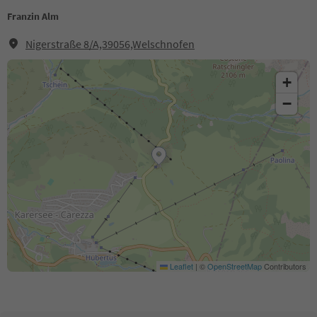
Franzin Alm
Nigerstraße 8/A,39056,Welschnofen
+
−
Leaflet
|
©
OpenStreetMap
Contributors