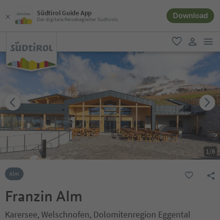
Südtirol Guide App
Download
Der digitale Reisebegleiter Südtirols
men
favorit
user lin
1
/
8
Alm
Franzin Alm
Karersee, Welschnofen, Dolomitenregion Eggental