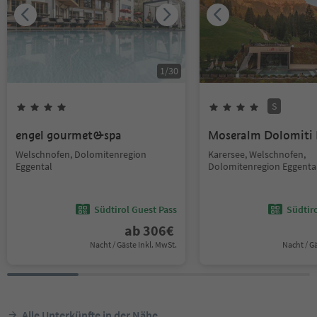
1
/
30
S
engel gourmet&spa
Moseralm Dolomiti
Welschnofen, Dolomitenregion
Karersee, Welschnofen,
Eggental
Dolomitenregion Eggenta
Südtirol Guest Pass
Südtir
ab
306
€
Nacht / Gäste Inkl. MwSt.
Nacht / G
Alle Unterkünfte in der Nähe