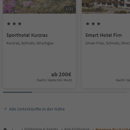
1
/
21
Sporthotel Kurzras
Smart Hotel Firn
Kurzras, Schnals, Vinschgau
Unser Frau, Schnals, Vins
ab
200
€
Nacht / Gäste Inkl. MwSt.
Nacht / G
Alle Unterkünfte in der Nähe
...
Erlebnisse & Events
Alle Erlebnisse
Bergtour Nockspit