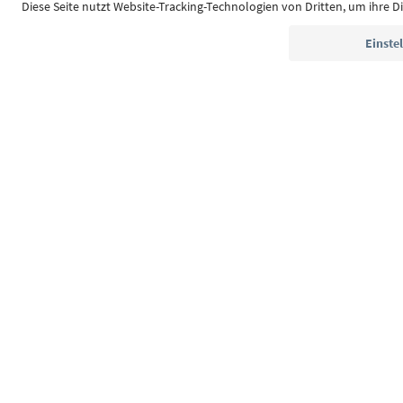
Südtirol Guide App
FAQ
Kontakt
Presse
MI