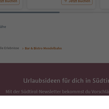
tzt buchen
Jetzt buchen
Nähe
lle Erlebnisse
Bar & Bistro Mendelbahn
Urlaubsideen für dich in Südti
Mit der Südtirol-Newsletter bekommst du Vorschlä
Auszeit, Veranstaltungs-Tipps und typische Rezepte
Postfach.