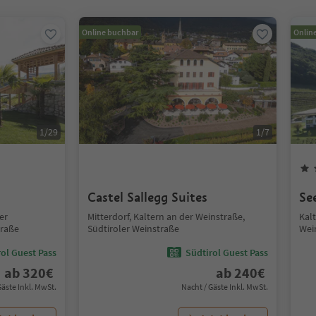
Online buchbar
Onlin
1
/
29
1
/
7
Castel Sallegg Suites
Se
er
Mitterdorf, Kaltern an der Weinstraße,
Kal
traße
Südtiroler Weinstraße
Wei
ol Guest Pass
Südtirol Guest Pass
ab
320
€
ab
240
€
Gäste Inkl. MwSt.
Nacht / Gäste Inkl. MwSt.