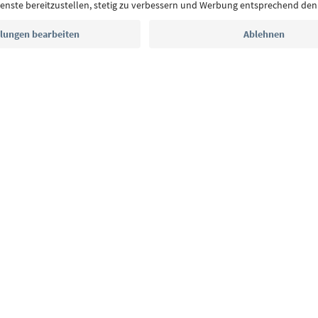
E-Mail Adresse
Jetzt anmelden
CE
Datenschutzerklärung
AGB
Impressum
Cookie Policy
F