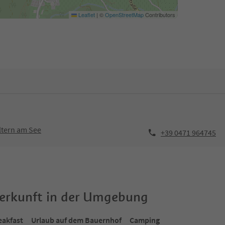
Leaflet
|
©
OpenStreetMap
Contributors
ltern am See
+39 0471 964745
terkunft in der Umgebung
eakfast
Urlaub auf dem Bauernhof
Camping