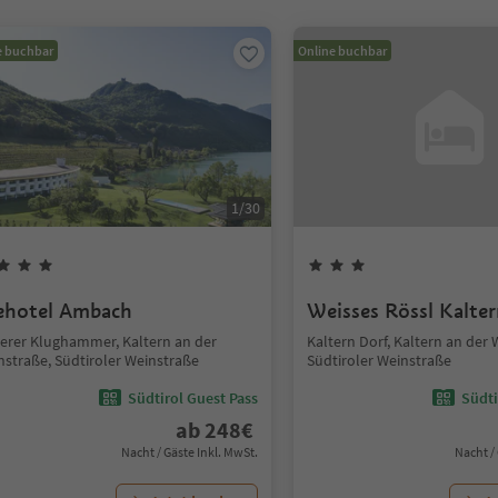
e buchbar
Online buchbar
1
/
30
ehotel Ambach
Weisses Rössl Kalte
terer Klughammer, Kaltern an der
Kaltern Dorf, Kaltern an der 
nstraße, Südtiroler Weinstraße
Südtiroler Weinstraße
Südtirol Guest Pass
Südti
ab
248
€
Nacht / Gäste Inkl. MwSt.
Nacht /