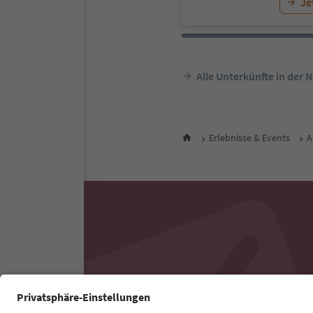
Je
Alle Unterkünfte in der 
Erlebnisse & Events
A