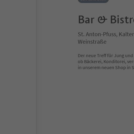
Bar & Bist
St. Anton-Pfuss, Kalte
Weinstraße
Der neue Treff für Jung und 
ob Bäckerei, Konditorei, ve
in unserem neuen Shop in St