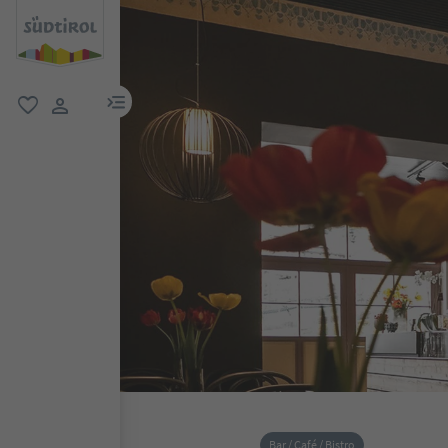
menu link
favorit
user link
Bar / Café / Bistro