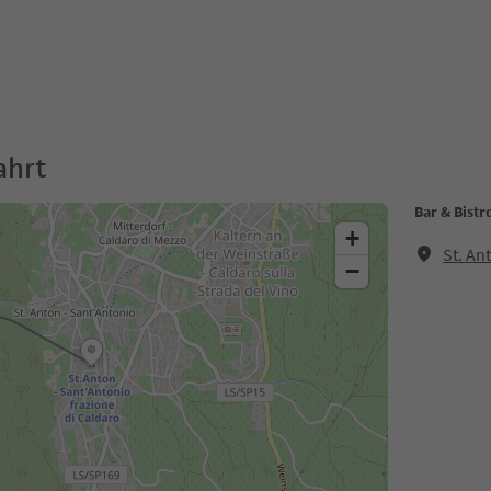
ahrt
Bar & Bist
+
St. An
−