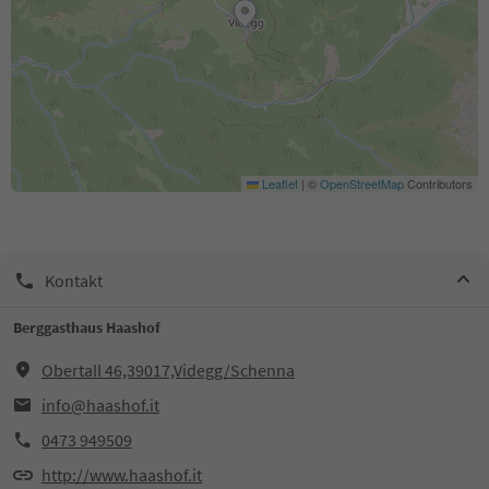
Leaflet
|
©
OpenStreetMap
Contributors
Kontakt
Berggasthaus Haashof
Obertall 46,39017,Videgg/Schenna
info@haashof.it
0473 949509
http://www.haashof.it