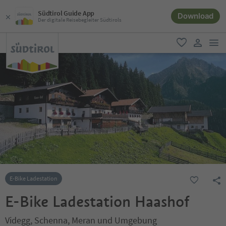
Südtirol Guide App
Download
Der digitale Reisebegleiter Südtirols
men
favorit
user lin
E-Bike Ladestation
E-Bike Ladestation Haashof
Videgg, Schenna, Meran und Umgebung