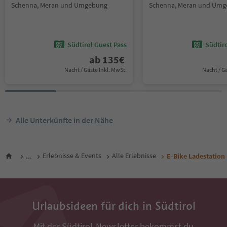
Schenna, Meran und Umgebung
Schenna, Meran und Um
Südtirol Guest Pass
Südtir
ab
135
€
Nacht / Gäste Inkl. MwSt.
Nacht / G
Alle Unterkünfte in der Nähe
...
Erlebnisse & Events
Alle Erlebnisse
E-Bike Ladestation
Urlaubsideen für dich in Südtirol
Mit der Südtirol-Newsletter bekommst du