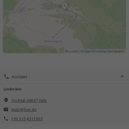
Leaflet
|
©
OpenStreetMap
Contributors
Kontakt
Linderalm
Jochtal,39037,Vals
mair@live.de
+39 333 4331903