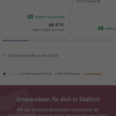
und Umgebung
Südtirol Guest Pass
ab
87
€
Südtir
Nacht / Gäste Inkl. MwSt.
Alle Unterkünfte in der Nähe
...
Erlebnisse & Events
Alle Erlebnisse
Linderalm
Urlaubsideen für dich in Südtirol
Mit der Südtirol-Newsletter bekommst du
Vorschläge für deine Auszeit, Veranstaltungs-Tipps