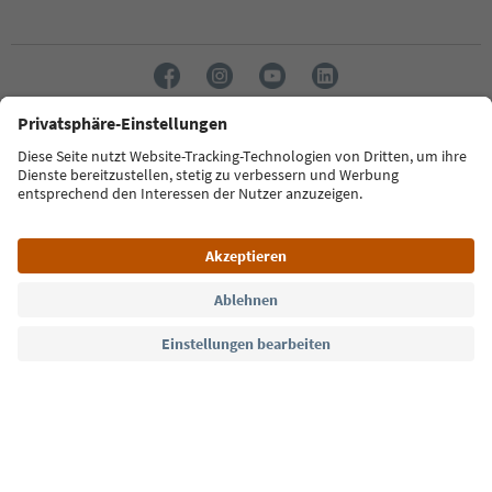
Sprache: Deutsch
Südtirol Guide App
FAQ
Kontakt
Presse
MICE
Datenschutzerklärung
AGB
Impressum
Cookie Policy
Film commission
Über uns
Zugänglichkeitserklärung
Südtirol B2B
© 2026 IDM Südtirol