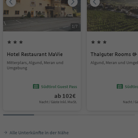
1
/
7
Hotel Restaurant MaVie
Thalguter Rooms & 
Mitterplars, Algund, Meran und
Algund, Meran und Umge
Umgebung
Südtirol Guest Pass
Südtir
ab
102
€
Nacht / Gäste Inkl. MwSt.
Nacht / G
Alle Unterkünfte in der Nähe