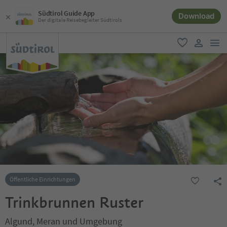
Südtirol Guide App
Download
Der digitale Reisebegleiter Südtirols
men
favorit
user lin
Öffentliche Einrichtungen
Trinkbrunnen Ruster
Algund, Meran und Umgebung