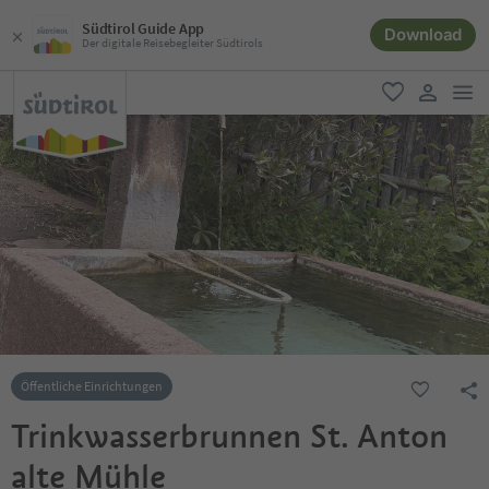
Südtirol Guide App
Download
Der digitale Reisebegleiter Südtirols
men
favorit
user lin
Öffentliche Einrichtungen
Trinkwasserbrunnen St. Anton
alte Mühle