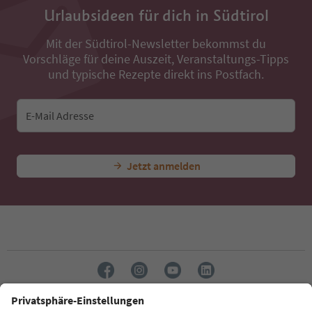
Urlaubsideen für dich in Südtirol
Mit der Südtirol-Newsletter bekommst du
Vorschläge für deine Auszeit, Veranstaltungs-Tipps
und typische Rezepte direkt ins Postfach.
E-Mail Adresse
Jetzt anmelden
Sprache: Deutsch