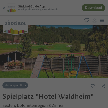
Südtirol Guide App
Download
Der digitale Reisebegleiter Südtirols
men
favorit
user lin
Kinderspielplätze
Spielplatz "Hotel Waldheim"
Sexten, Dolomitenregion 3 Zinnen