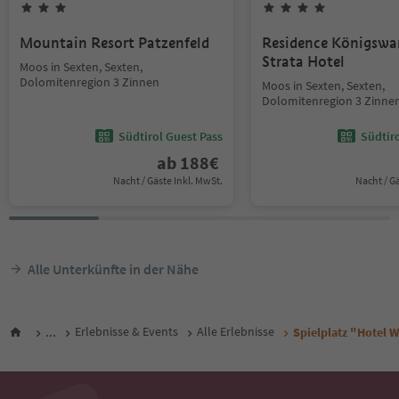
Mountain Resort Patzenfeld
Residence Königswar
Strata Hotel
Moos in Sexten, Sexten,
Dolomitenregion 3 Zinnen
Moos in Sexten, Sexten,
Dolomitenregion 3 Zinne
Südtirol Guest Pass
Südtir
ab
188
€
Nacht / Gäste Inkl. MwSt.
Nacht / G
Alle Unterkünfte in der Nähe
...
Erlebnisse & Events
Alle Erlebnisse
Spielplatz "Hotel 