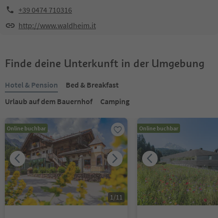
+39 0474 710316
http://www.waldheim.it
Finde deine Unterkunft in der Umgebung
Hotel & Pension
Bed & Breakfast
Urlaub auf dem Bauernhof
Camping
Online buchbar
Online buchbar
1
/
11