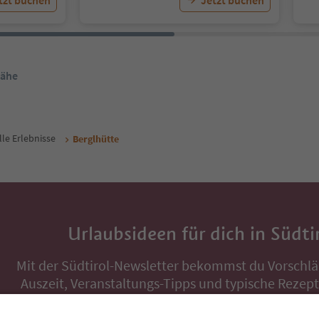
tzt buchen
Jetzt buchen
Nähe
lle Erlebnisse
Berglhütte
Urlaubsideen für dich in Südti
Mit der Südtirol-Newsletter bekommst du Vorschlä
Auszeit, Veranstaltungs-Tipps und typische Rezepte
Postfach.