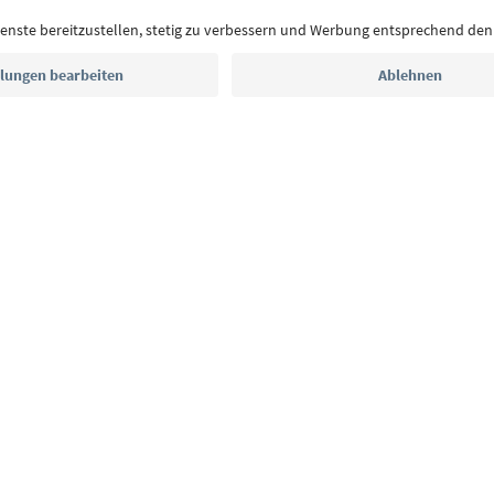
E-Mail Adresse
Jetzt anmelden
CE
Datenschutzerklärung
AGB
Impressum
Cookie Policy
F