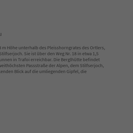
u
88 m Höhe unterhalb des Pleisshorngrates des Ortlers,
tilfserjoch. Sie ist über den Weg Nr. 18 in etwa 1,5
unnen in Trafoi erreichbar. Die Berglhütte befindet
weithöchsten Passstraße der Alpen, dem Stilfserjoch,
enden Blick auf die umliegenden Gipfel, die