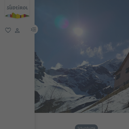
menu link
favorit
user link
Schutzhütte