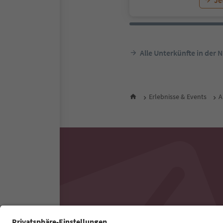
Je
Alle Unterkünfte in der 
Erlebnisse & Events
A