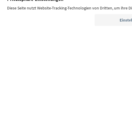
Südtirol Guide App
FAQ
Kontakt
Presse
MI