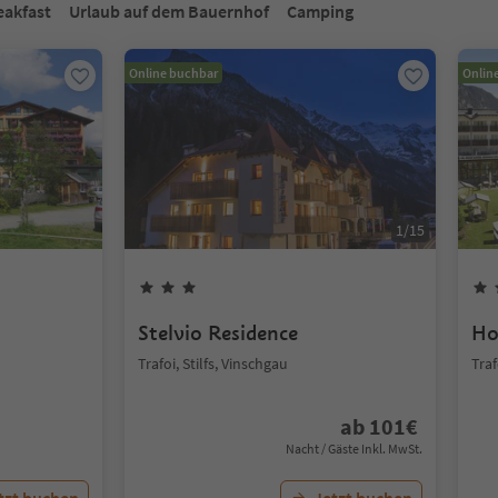
eakfast
Urlaub auf dem Bauernhof
Camping
Online buchbar
Onlin
1
/
15
Stelvio Residence
Ho
Trafoi, Stilfs, Vinschgau
Traf
ab
101
€
Nacht / Gäste Inkl. MwSt.