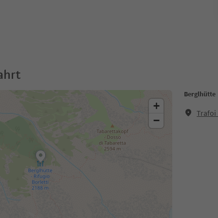
ahrt
Berglhütte
+
Trafoi
−