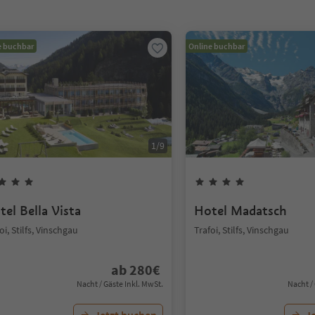
e buchbar
Online buchbar
1
/
9
tel Bella Vista
Hotel Madatsch
oi, Stilfs, Vinschgau
Trafoi, Stilfs, Vinschgau
ab
280
€
Nacht / Gäste Inkl. MwSt.
Nacht /