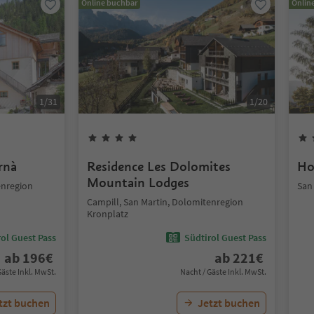
Online buchbar
Onlin
1
/
31
1
/
20
rnà
Residence Les Dolomites
Ho
Mountain Lodges
enregion
San
Campill, San Martin, Dolomitenregion
Kronplatz
ol Guest Pass
Südtirol Guest Pass
ab
196
€
ab
221
€
Gäste Inkl. MwSt.
Nacht / Gäste Inkl. MwSt.
tzt buchen
Jetzt buchen