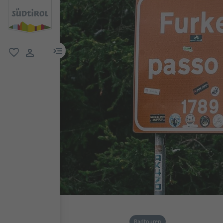
menu link
favorit
user link
Radtouren