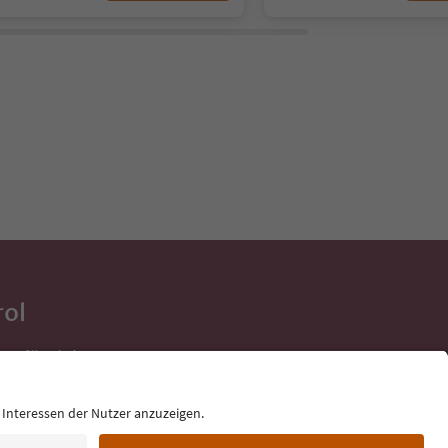
rol
ge für deine
 direkt ins