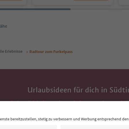
Nähe
lle Erlebnisse
Radtour zum Furkelpass
Urlaubsideen für dich in Südti
Mit der Südtirol-Newsletter bekommst du Vorschlä
Auszeit, Veranstaltungs-Tipps und typische Rezepte
Postfach.