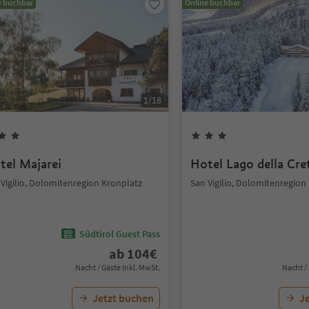
e buchbar
Online buchbar
1
/
18
tel Majarei
Hotel Lago della Cre
 Vigilio, Dolomitenregion Kronplatz
San Vigilio, Dolomitenregion
Südtirol Guest Pass
ab
104
€
Nacht / Gäste Inkl. MwSt.
Nacht /
Jetzt buchen
J