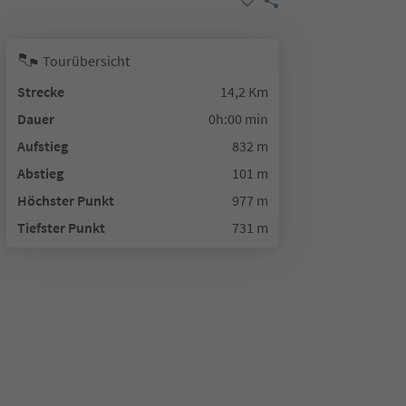
Tourübersicht
Strecke
14,2 Km
Dauer
0h:00 min
Aufstieg
832 m
Abstieg
101 m
Höchster Punkt
977 m
Tiefster Punkt
731 m