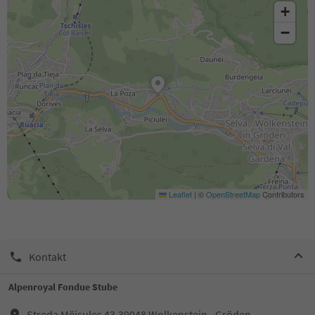
+
−
Leaflet
|
©
OpenStreetMap
Contributors
Kontakt
Alpenroyal Fondue Stube
Streda Mëisules 43,39048,Wolkenstein - Gröden