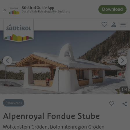
Südtirol Guide App
Download
Der digitale Reisebegleiter Südtirols
men
favorit
user lin
1
/
4
Restaurant
Alpenroyal Fondue Stube
Wolkenstein Gröden, Dolomitenregion Gröden