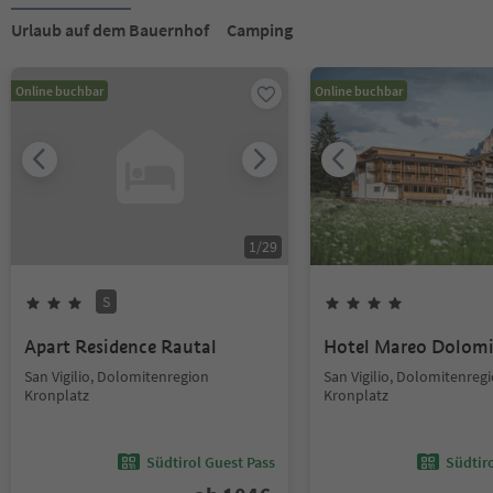
Urlaub auf dem Bauernhof
Camping
Online buchbar
Online buchbar
1
/
29
S
Apart Residence Rautal
Hotel Mareo Dolomi
San Vigilio, Dolomitenregion
San Vigilio, Dolomitenreg
Kronplatz
Kronplatz
Südtirol Guest Pass
Südtir