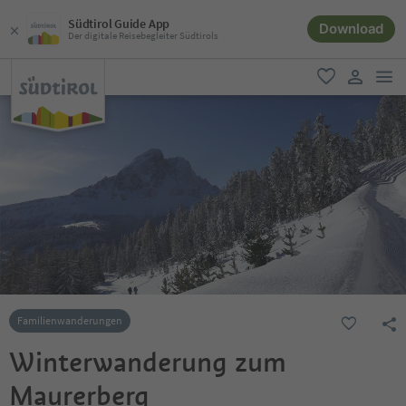
Südtirol Guide App
Download
Der digitale Reisebegleiter Südtirols
men
favorit
user lin
Familienwanderungen
Winterwanderung zum
Maurerberg