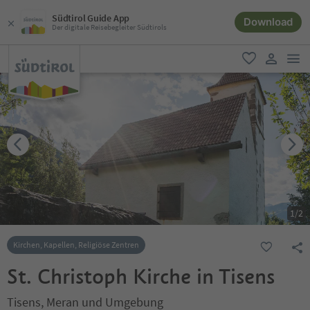
Südtirol Guide App
Download
Der digitale Reisebegleiter Südtirols
men
favorit
user lin
1
/
2
Kirchen, Kapellen, Religiöse Zentren
St. Christoph Kirche in Tisens
Tisens, Meran und Umgebung