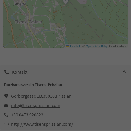
Leaflet
|
©
OpenStreetMap
Contributors
Kontakt
Tourismusverein Tisens-Prissian
Gerbergasse 1B,39010,Prissian
info@tisensprissian.com
+39 0473 920822
http://www.tisensprissian.com/