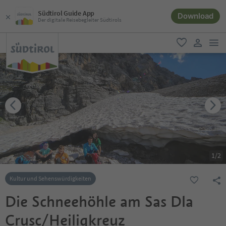
Südtirol Guide App
Download
Der digitale Reisebegleiter Südtirols
men
favorit
user lin
1
/
2
Kultur und Sehenswürdigkeiten
Die Schneehöhle am Sas Dla
Crusc/Heiligkreuz