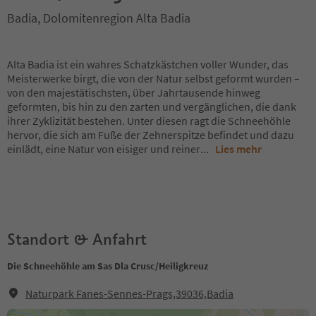
Badia, Dolomitenregion Alta Badia
Alta Badia ist ein wahres Schatzkästchen voller Wunder, das
Meisterwerke birgt, die von der Natur selbst geformt wurden –
von den majestätischsten, über Jahrtausende hinweg
geformten, bis hin zu den zarten und vergänglichen, die dank
ihrer Zyklizität bestehen. Unter diesen ragt die Schneehöhle
hervor, die sich am Fuße der Zehnerspitze befindet und dazu
einlädt, eine Natur von eisiger und reiner
...
Lies mehr
Standort & Anfahrt
Die Schneehöhle am Sas Dla Crusc/Heiligkreuz
Naturpark Fanes-Sennes-Prags,39036,Badia