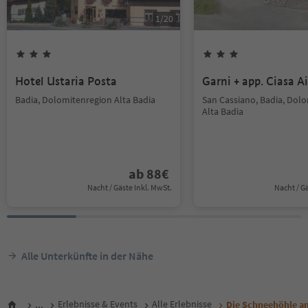
1
/
20
Hotel Ustaria Posta
Garni + app. Ciasa Ai
Badia, Dolomitenregion Alta Badia
San Cassiano, Badia, Dol
Alta Badia
ab
88
€
Nacht / Gäste Inkl. MwSt.
Nacht / G
Alle Unterkünfte in der Nähe
...
Erlebnisse & Events
Alle Erlebnisse
Die Schneehöhle am