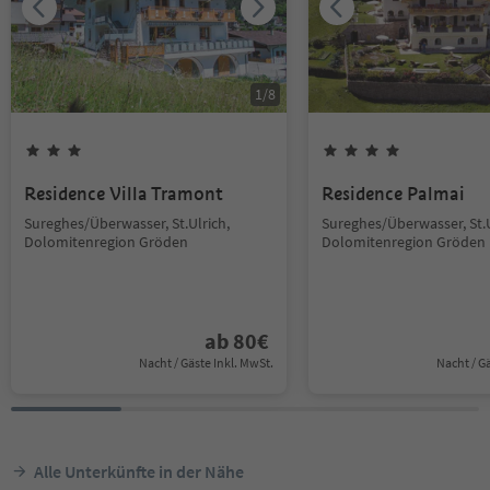
1
/
8
Residence Villa Tramont
Residence Palmai
Sureghes/Überwasser, St.Ulrich,
Sureghes/Überwasser, St.U
Dolomitenregion Gröden
Dolomitenregion Gröden
ab
80
€
Nacht / Gäste Inkl. MwSt.
Nacht / G
Alle Unterkünfte in der Nähe