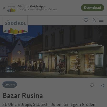
Südtirol Guide App
Download
Der digitale Reisebegleiter Südtirols
men
favorit
user lin
Drogerie
Bazar Rusina
St. Ulrich/Urtijëi, St.Ulrich, Dolomitenregion Gröden