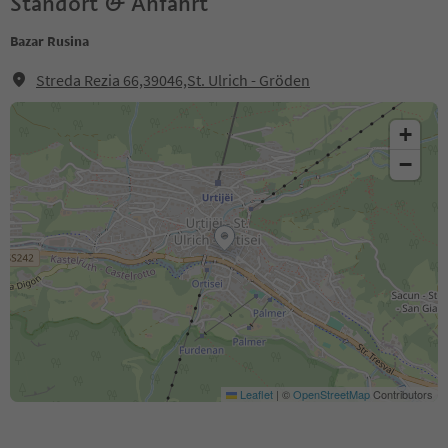
Standort & Anfahrt
Bazar Rusina
Streda Rezia 66,39046,St. Ulrich - Gröden
+
−
Leaflet
|
©
OpenStreetMap
Contributors