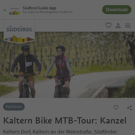
Südtirol Guide App
Download
Der digitale Reisebegleiter Südtirols
men
favorit
user lin
Radfahren
Kaltern Bike MTB-Tour: Kanzel
Kaltern Dorf, Kaltern an der Weinstraße, Südtiroler