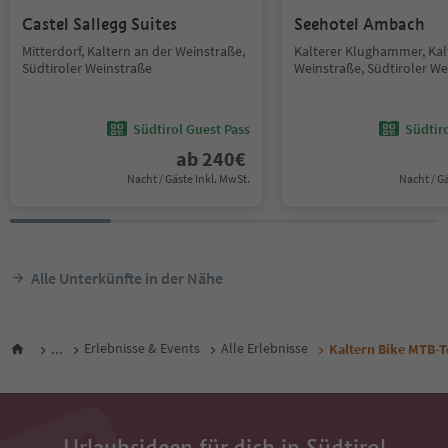
Castel Sallegg Suites
Seehotel Ambach
Mitterdorf, Kaltern an der Weinstraße,
Kalterer Klughammer, Kal
Südtiroler Weinstraße
Weinstraße, Südtiroler We
Südtirol Guest Pass
Südtir
ab
240
€
Nacht / Gäste Inkl. MwSt.
Nacht / G
Alle Unterkünfte in der Nähe
...
Erlebnisse & Events
Alle Erlebnisse
Kaltern Bike MTB-T
Urlaubsideen für dich in Südtirol