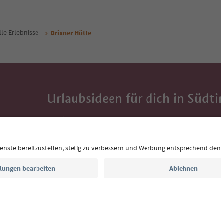
lle Erlebnisse
Brixner Hütte
Urlaubsideen für dich in Südti
Mit der Südtirol-Newsletter bekommst du Vorschlä
Auszeit, Veranstaltungs-Tipps und typische Rezepte
Postfach.
E-Mail Adresse
Jetzt anmelden