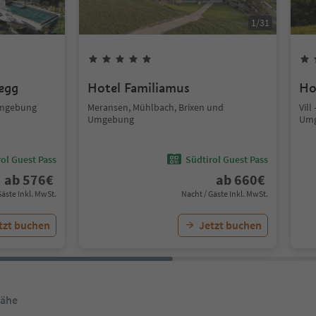
1
/
31
segg
Hotel Familiamus
Ho
Umgebung
Meransen, Mühlbach, Brixen und
Vill
Umgebung
Um
ol Guest Pass
Südtirol Guest Pass
ab
576
€
ab
660
€
Gäste Inkl. MwSt.
Nacht / Gäste Inkl. MwSt.
tzt buchen
Jetzt buchen
Nähe