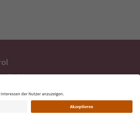
rol
ge für deine
 direkt ins