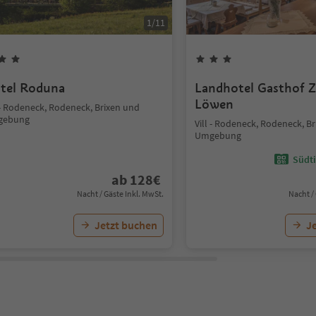
1
/
11
tel Roduna
Landhotel Gasthof 
Löwen
 - Rodeneck, Rodeneck, Brixen und
gebung
Vill - Rodeneck, Rodeneck, B
Umgebung
Südti
ab
128
€
Nacht / Gäste Inkl. MwSt.
Nacht /
Jetzt buchen
J