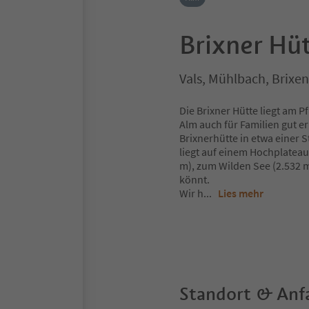
Brixner Hü
Vals, Mühlbach, Brix
Die Brixner Hütte liegt am 
Alm auch für Familien gut er
Brixnerhütte in etwa einer 
liegt auf einem Hochplateau
m), zum Wilden See (2.532 
könnt.
Wir h
...
Lies mehr
Standort & Anf