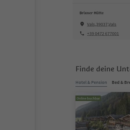
Brixner Hütte
Vals,39037,Vals
+39 0472 677001
Finde deine Un
Hotel & Pension
Bed & Br
Online buchbar