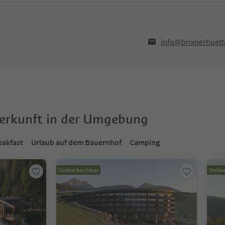
info@brixnerhuette
terkunft in der Umgebung
eakfast
Urlaub auf dem Bauernhof
Camping
Online buchbar
Onlin