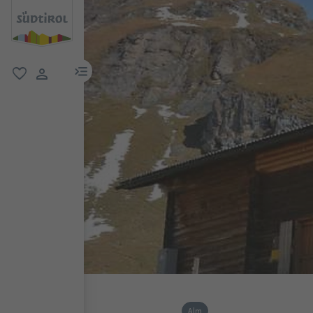
menu link
favorit
user link
Alm