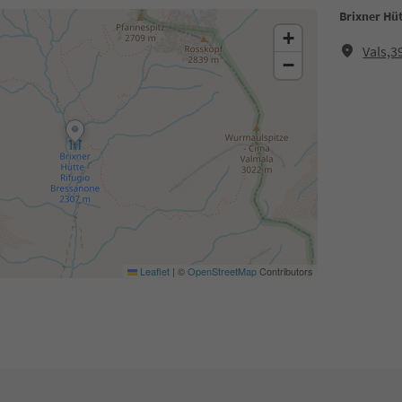
Brixner Hü
+
Vals,3
−
Leaflet
|
©
OpenStreetMap
Contributors