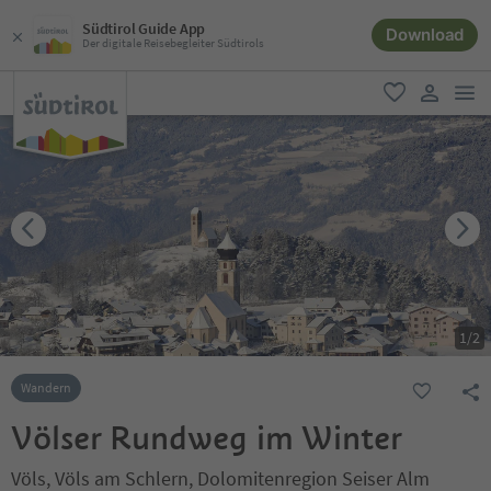
Südtirol Guide App
Download
Der digitale Reisebegleiter Südtirols
men
favorit
user lin
1
/
2
Wandern
Völser Rundweg im Winter
Völs, Völs am Schlern, Dolomitenregion Seiser Alm