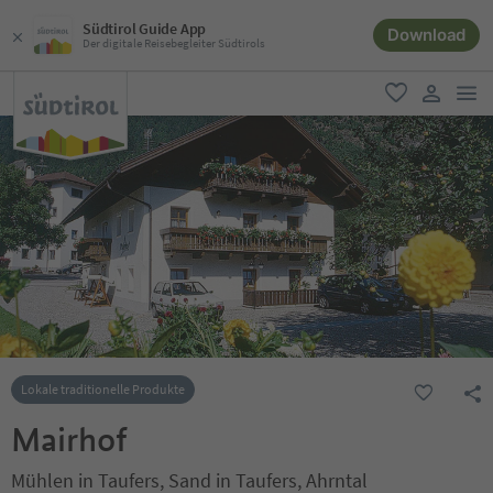
Südtirol Guide App
Download
Der digitale Reisebegleiter Südtirols
men
favorit
user lin
Lokale traditionelle Produkte
Mairhof
Mühlen in Taufers, Sand in Taufers, Ahrntal