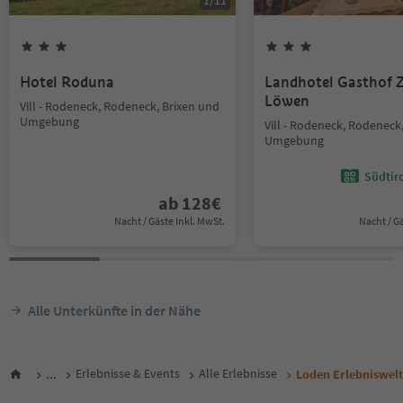
1
/
11
Hotel Roduna
Landhotel Gasthof
Löwen
Vill - Rodeneck, Rodeneck, Brixen und
Umgebung
Vill - Rodeneck, Rodeneck
Umgebung
Südtir
ab
128
€
Nacht / Gäste Inkl. MwSt.
Nacht / G
Alle Unterkünfte in der Nähe
...
Erlebnisse & Events
Alle Erlebnisse
Loden Erlebniswelt 