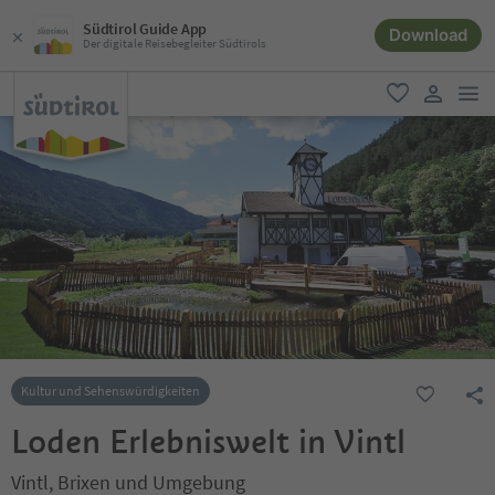
Südtirol Guide App
Download
Der digitale Reisebegleiter Südtirols
men
favorit
user lin
Kultur und Sehenswürdigkeiten
Loden Erlebniswelt in Vintl
Vintl, Brixen und Umgebung