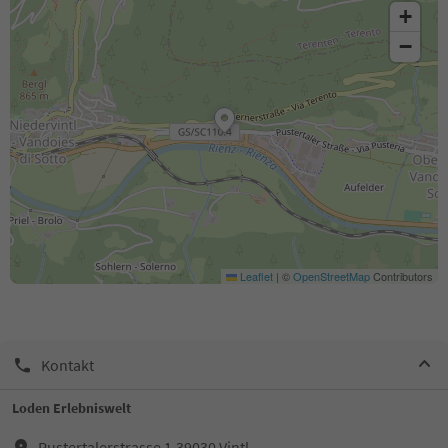
+
−
Leaflet
|
©
OpenStreetMap
Contributors
Kontakt
Loden Erlebniswelt
Pustertalerstrasse 1,39030,Vintl