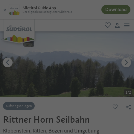
Südtirol Guide App
Download
Der digitale Reisebegleiter Südtirols
men
favorit
user lin
1
/
2
Aufstiegsanlagen
Rittner Horn Seilbahn
Klobenstein, Ritten, Bozen und Umgebung