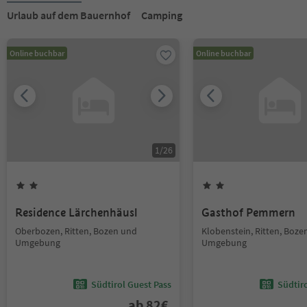
Urlaub auf dem Bauernhof
Camping
Online buchbar
Online buchbar
1
/
26
Residence Lärchenhäusl
Gasthof Pemmern
Oberbozen, Ritten, Bozen und
Klobenstein, Ritten, Boze
Umgebung
Umgebung
Südtirol Guest Pass
Südtir
ab
82
€