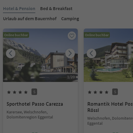
Hotel & Pension
Bed & Breakfast
Urlaub auf dem Bauernhof
Camping
Online buchbar
Online buchbar
1
/
20
S
S
Sporthotel Passo Carezza
Romantik Hotel Pos
Rössl
Karersee, Welschnofen,
Dolomitenregion Eggental
Welschnofen, Dolomitenr
Eggental