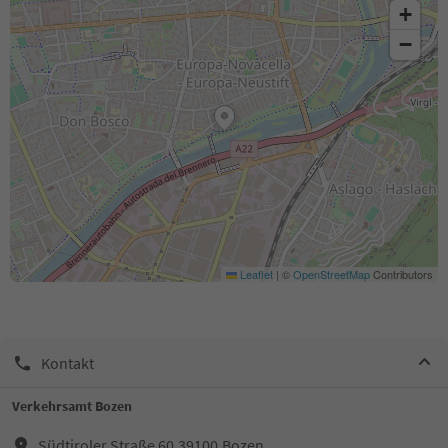
+
−
Leaflet
|
©
OpenStreetMap
Contributors
Kontakt
Verkehrsamt Bozen
Südtiroler Straße 60,39100,Bozen