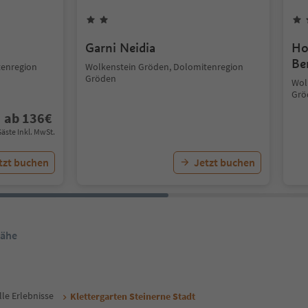
Garni Neidia
Ho
Be
tenregion
Wolkenstein Gröden, Dolomitenregion
Gröden
Wol
Grö
ab
136
€
Gäste Inkl. MwSt.
tzt buchen
Jetzt buchen
Nähe
lle Erlebnisse
Klettergarten Steinerne Stadt