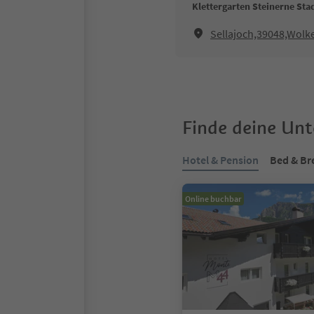
Klettergarten Steinerne Sta
Sellajoch,39048,Wolk
Finde deine Un
Hotel & Pension
Bed & Br
Online buchbar