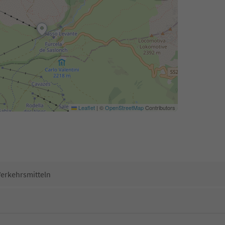
Leaflet
|
©
OpenStreetMap
Contributors
Verkehrsmitteln