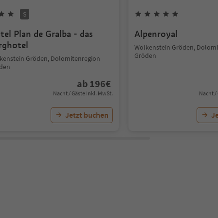
S
tel Plan de Gralba - das
Alpenroyal
rghotel
Wolkenstein Gröden, Dolomi
Gröden
kenstein Gröden, Dolomitenregion
den
ab
196
€
Nacht / Gäste Inkl. MwSt.
Nacht /
Jetzt buchen
J