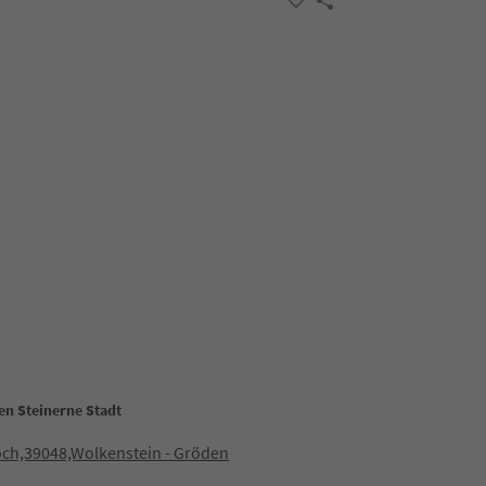
en Steinerne Stadt
och,39048,Wolkenstein - Gröden