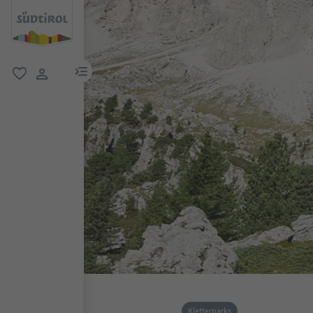
menu link
favorit
user link
Kletterparks