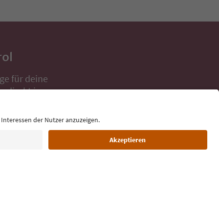
rol
ge für deine
 direkt ins