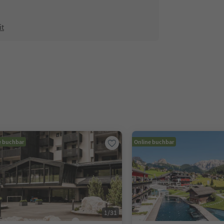
it
e buchbar
Online buchbar
1
/
31