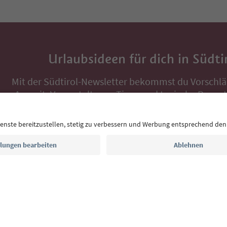
Urlaubsideen für dich in Südti
Mit der Südtirol-Newsletter bekommst du Vorschlä
Auszeit, Veranstaltungs-Tipps und typische Rezepte
Postfach.
E-Mail Adresse
Jetzt anmelden