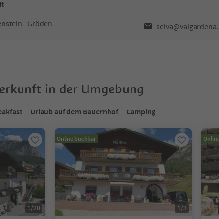
dt
enstein - Gröden
selva@valgardena.
terkunft in der Umgebung
eakfast
Urlaub auf dem Bauernhof
Camping
Online buchbar
Onlin
1
/
20
1
/
3