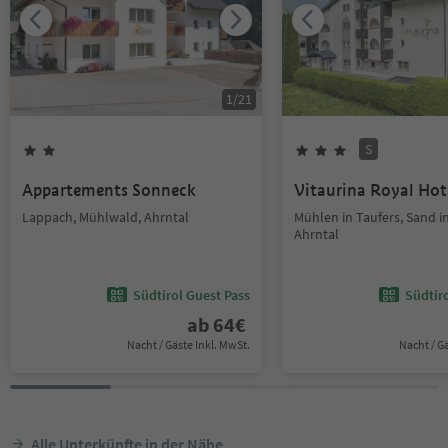
1
/
21
S
Appartements Sonneck
Vitaurina Royal Hot
Lappach, Mühlwald, Ahrntal
Mühlen in Taufers, Sand in
Ahrntal
Südtirol Guest Pass
Südtir
ab
64
€
Nacht / Gäste Inkl. MwSt.
Nacht / G
Alle Unterkünfte in der Nähe