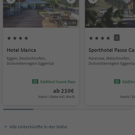
1
/
30
S
Hotel Marica
Sporthotel Passo Ca
Eggen, Deutschnofen,
Karersee, Welschnofen,
Dolomitenregion Eggental
Dolomitenregion Eggenta
Südtirol Guest Pass
Südtir
ab
210
€
Nacht / Gäste Inkl. MwSt.
Nacht / G
Alle Unterkünfte in der Nähe