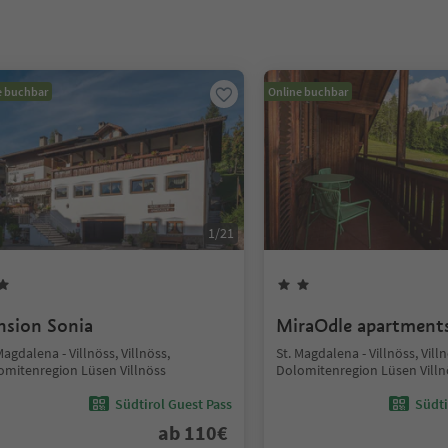
e buchbar
Online buchbar
1
/
21
nsion Sonia
MiraOdle apartment
Magdalena - Villnöss, Villnöss,
St. Magdalena - Villnöss, Villn
omitenregion Lüsen Villnöss
Dolomitenregion Lüsen Villn
Südtirol Guest Pass
Südti
ab
110
€