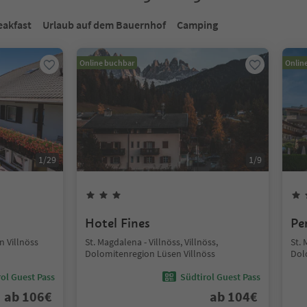
eakfast
Urlaub auf dem Bauernhof
Camping
Online buchbar
Onlin
1
/
29
1
/
9
Hotel Fines
Pe
 Villnöss
St. Magdalena - Villnöss, Villnöss,
St. 
Dolomitenregion Lüsen Villnöss
Dol
ol Guest Pass
Südtirol Guest Pass
ab
106
€
ab
104
€