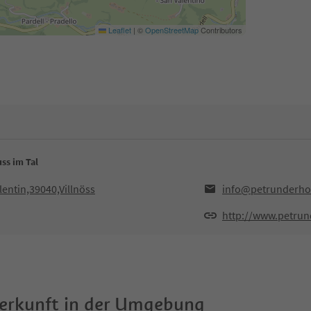
Leaflet
|
©
OpenStreetMap
Contributors
ss im Tal
lentin,39040,Villnöss
info@petrunderho
http://www.petru
terkunft in der Umgebung