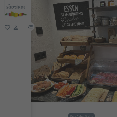
menu link
favorit
user link
Bar / Café / Bistro