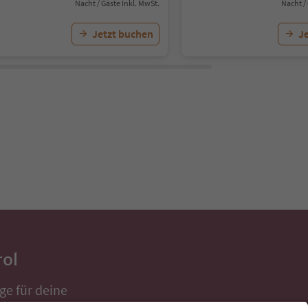
Nacht / Gäste Inkl. MwSt.
Nacht /
Jetzt buchen
J
rol
ge für deine
 direkt ins