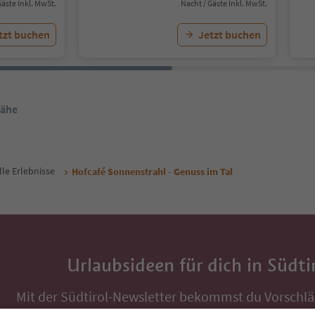
Gäste Inkl. MwSt.
Nacht / Gäste Inkl. MwSt.
tzt buchen
Jetzt buchen
Nähe
lle Erlebnisse
Hofcafé Sonnenstrahl - Genuss im Tal
Urlaubsideen für dich in Südti
Mit der Südtirol-Newsletter bekommst du Vorschlä
Auszeit, Veranstaltungs-Tipps und typische Rezepte