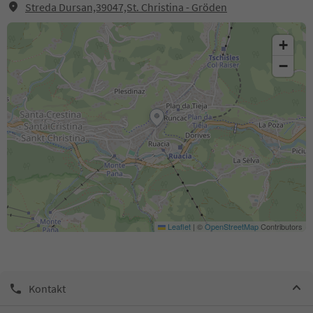
Streda Dursan,39047,St. Christina - Gröden
+
−
Leaflet
|
©
OpenStreetMap
Contributors
Kontakt