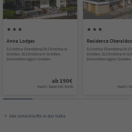
1
/
7
Anna Lodges
Residence Oberaldos
S.Cristina Gherdëina/St.Christina in
S.Cristina Gherdëina/St.Ch
Gröden, St.Christina in Gröden,
Gröden, St.Christina in G
Dolomitenregion Gröden
Dolomitenregion Gröden
ab
190
€
Nacht / Gäste Inkl. MwSt.
Nacht / G
Alle Unterkünfte in der Nähe