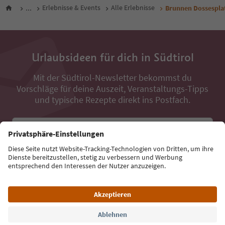
...
Erlebnisse & Events
Alle Erlebnisse
Brunnen Dossesplat
Urlaubsideen für dich in Südtirol
Mit der Südtirol-Newsletter bekommst du
Vorschläge für deine Auszeit, Veranstaltungs-Tipps
und typische Rezepte direkt ins Postfach.
E-Mail Adresse
Jetzt anmelden