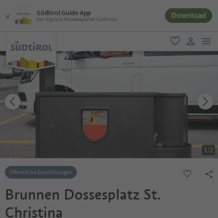
Südtirol Guide App
Download
Der digitale Reisebegleiter Südtirols
men
favorit
user lin
1
/
2
Öffentliche Einrichtungen
Brunnen Dossesplatz St.
Christina