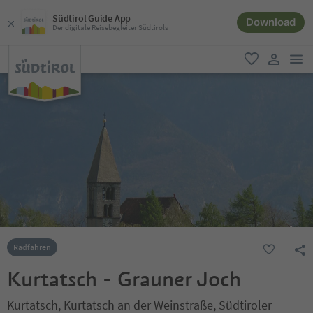
Südtirol Guide App
Download
Der digitale Reisebegleiter Südtirols
men
favorit
user lin
Radfahren
Kurtatsch - Grauner Joch
Kurtatsch, Kurtatsch an der Weinstraße, Südtiroler