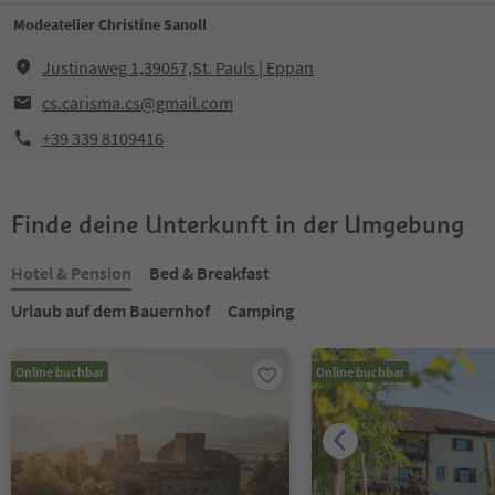
Modeatelier Christine Sanoll
Justinaweg 1,39057,St. Pauls | Eppan
cs.carisma.cs@gmail.com
+39 339 8109416
Finde deine Unterkunft in der Umgebung
Hotel & Pension
Bed & Breakfast
Urlaub auf dem Bauernhof
Camping
Online buchbar
Online buchbar