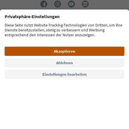
Sprache: Deutsch
Südtirol Guide App
FAQ
Kontakt
Presse
MICE
Datenschutzerklärung
AGB
Impressum
Cookie Policy
Film commission
Über uns
Zugänglichkeitserklärung
Südtirol B2B
© 2026 IDM Südtirol