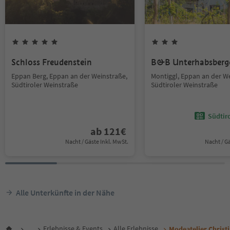
Schloss Freudenstein
B&B Unterhabsberg
Eppan Berg, Eppan an der Weinstraße,
Montiggl, Eppan an der W
Südtiroler Weinstraße
Südtiroler Weinstraße
Südtir
ab
121
€
Nacht / Gäste Inkl. MwSt.
Nacht / G
Alle Unterkünfte in der Nähe
...
Erlebnisse & Events
Alle Erlebnisse
Modeatelier Christi