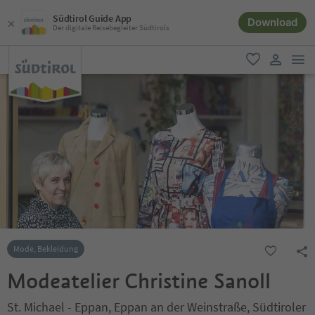
Südtirol Guide App
Download
Der digitale Reisebegleiter Südtirols
men
favorit
user lin
Mode, Bekleidung
Modeatelier Christine Sanoll
St. Michael - Eppan, Eppan an der Weinstraße, Südtiroler