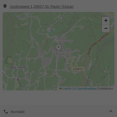
Justinaweg 1,39057,St. Pauls | Eppan
+
−
Leaflet
|
©
OpenStreetMap
Contributors
Kontakt