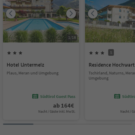
1
/
18
S
Hotel Untermelz
Residence Hochwart
Plaus, Meran und Umgebung
Tschirland, Naturns, Mer
Umgebung
Südtirol Guest Pass
Südtir
ab
164
€
Nacht / Gäste Inkl. MwSt.
Nacht / G