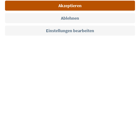
Sprache: Deutsch
Südtirol Guide App
FAQ
Kontakt
Presse
MICE
Datenschutzerklärung
AGB
Impressum
Cookie Policy
Film commission
Über uns
Zugänglichkeitserklärung
Südtirol B2B