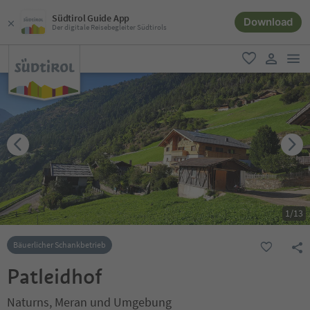
Südtirol Guide App
Download
Der digitale Reisebegleiter Südtirols
men
favorit
user lin
1
/
13
Bäuerlicher Schankbetrieb
Patleidhof
Naturns, Meran und Umgebung