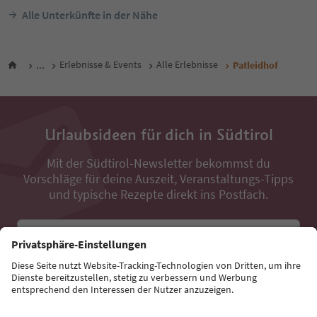
Alle Unterkünfte in der Nähe
...
Erlebnisse & Events
Alle Erlebnisse
Patleidhof
Urlaubsideen für dich in Südtirol
Mit der Südtirol-Newsletter bekommst du
Vorschläge für deine Auszeit, Veranstaltungs-Tipps
und typische Rezepte direkt ins Postfach.
E-Mail Adresse
Jetzt anmelden