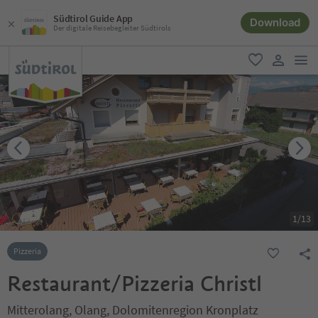
Südtirol Guide App
Download
Der digitale Reisebegleiter Südtirols
men
favorit
user lin
1
/
13
Pizzeria
Restaurant/Pizzeria Christl
Mitterolang, Olang, Dolomitenregion Kronplatz