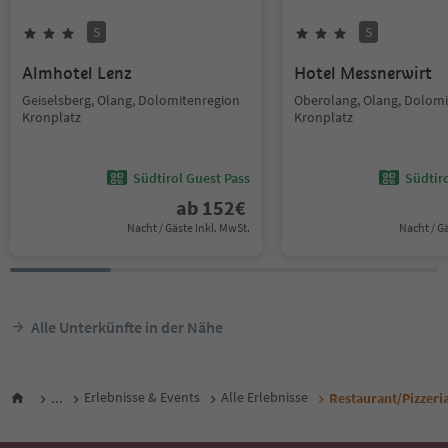
S
S
Almhotel Lenz
Hotel Messnerwirt
Geiselsberg, Olang, Dolomitenregion
Oberolang, Olang, Dolom
Kronplatz
Kronplatz
Südtirol Guest Pass
Südtir
ab
152
€
Nacht / Gäste Inkl. MwSt.
Nacht / G
Alle Unterkünfte in der Nähe
...
Erlebnisse & Events
Alle Erlebnisse
Restaurant/Pizzeria