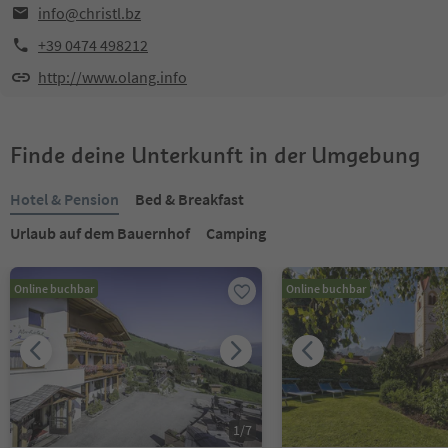
info@christl.bz
+39 0474 498212
http://www.olang.info
Finde deine Unterkunft in der Umgebung
Hotel & Pension
Bed & Breakfast
Urlaub auf dem Bauernhof
Camping
Online buchbar
Online buchbar
1
/
7