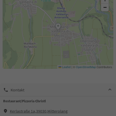
−
Leaflet
|
©
OpenStreetMap
Contributors
Kontakt
Restaurant/Pizzeria Christl
Kerlastraße 1a,39030,Mitterolang