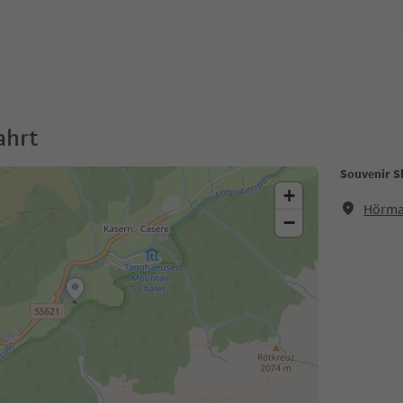
ahrt
Souvenir S
+
Hörma
−