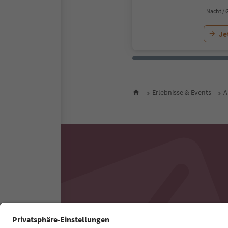
Nacht / 
Je
Erlebnisse & Events
A