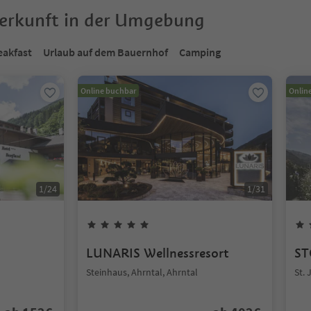
terkunft in der Umgebung
eakfast
Urlaub auf dem Bauernhof
Camping
Online buchbar
Onlin
1
/
24
1
/
31
LUNARIS Wellnessresort
ST
Steinhaus, Ahrntal, Ahrntal
St. 