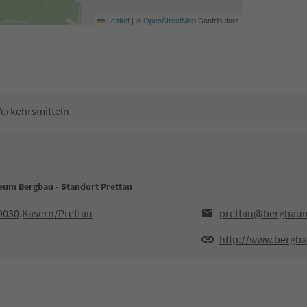
Leaflet
|
©
OpenStreetMap
Contributors
Verkehrsmitteln
um Bergbau - Standort Prettau
9030,Kasern/Prettau
prettau@bergbau
http://www.bergb