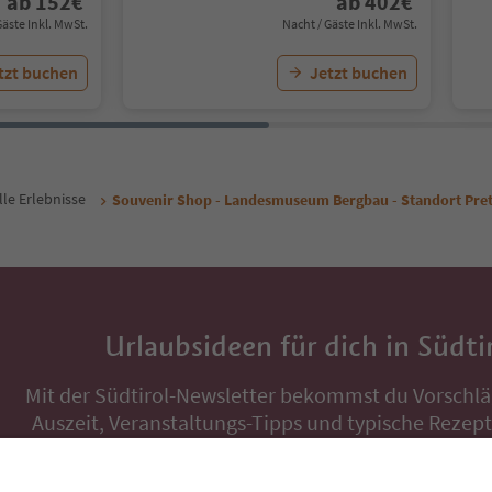
ab
152
€
ab
402
€
Gäste Inkl. MwSt.
Nacht / Gäste Inkl. MwSt.
tzt buchen
Jetzt buchen
lle Erlebnisse
Souvenir Shop - Landesmuseum Bergbau - Standort Pre
Urlaubsideen für dich in Südti
Mit der Südtirol-Newsletter bekommst du Vorschlä
Auszeit, Veranstaltungs-Tipps und typische Rezepte
Postfach.