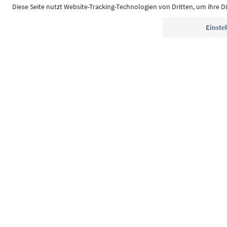
Südtirol Guide App
FAQ
Kontakt
Presse
MI
Zugänglichkeitserklärung