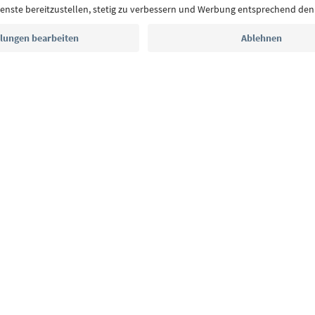
E-Mail Adresse
Jetzt anmelden
CE
Datenschutzerklärung
AGB
Impressum
Cookie Policy
F
Südtirol B2B