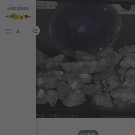
menu link
favorit
user link
Geschäfte