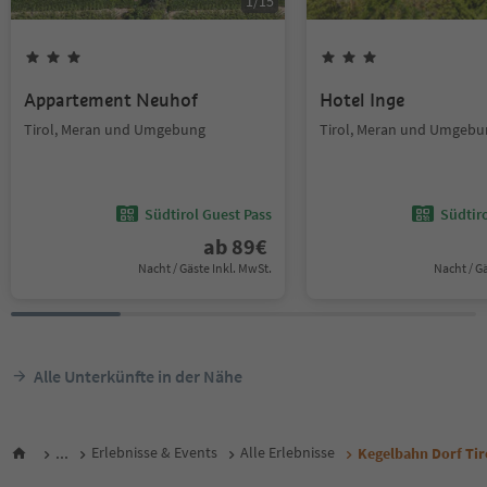
1
/
15
Appartement Neuhof
Hotel Inge
Tirol, Meran und Umgebung
Tirol, Meran und Umgebu
Südtirol Guest Pass
Südtir
ab
89
€
Nacht / Gäste Inkl. MwSt.
Nacht / G
Alle Unterkünfte in der Nähe
...
Erlebnisse & Events
Alle Erlebnisse
Kegelbahn Dorf Tir