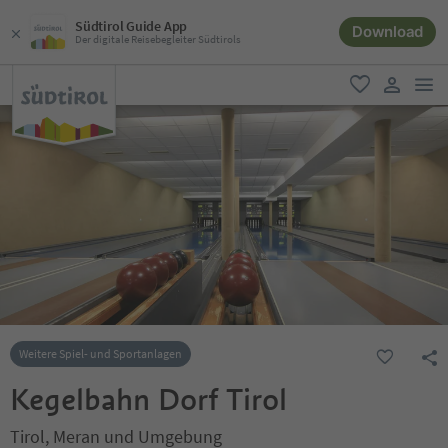
Südtirol Guide App
Download
Der digitale Reisebegleiter Südtirols
men
favorit
user lin
Weitere Spiel- und Sportanlagen
Kegelbahn Dorf Tirol
Tirol, Meran und Umgebung