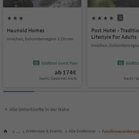
S
Haunold Homes
Post Hotel - Traditi
Lifestyle For Adults
Innichen, Dolomitenregion 3 Zinnen
Innichen, Dolomitenregio
Südtirol Guest Pass
Südtir
ab
174
€
Nacht / Gäste Inkl. MwSt.
Nacht / G
Alle Unterkünfte in der Nähe
...
Erlebnisse & Events
Alle Erlebnisse
Familienwanderung