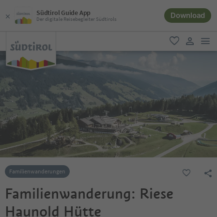
Südtirol Guide App
Download
Der digitale Reisebegleiter Südtirols
men
favorit
user lin
Familienwanderungen
Familienwanderung: Riese
Haunold Hütte