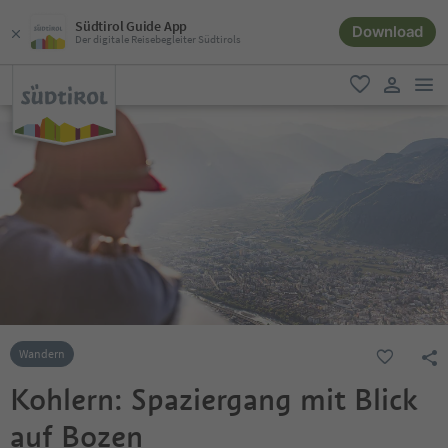
Südtirol Guide App
Download
Der digitale Reisebegleiter Südtirols
men
favorit
user lin
Wandern
Kohlern: Spaziergang mit Blick
auf Bozen