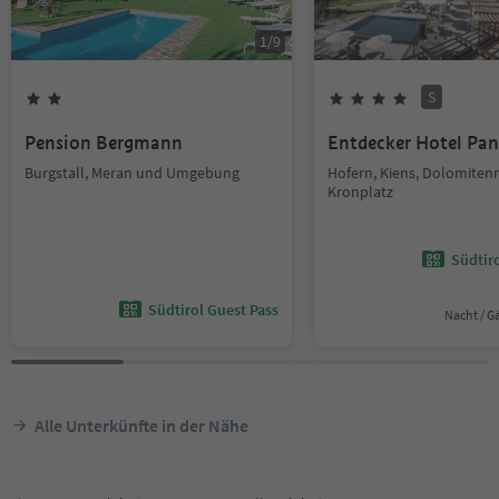
1
/
9
S
Pension Bergmann
Entdecker Hotel Pa
Burgstall, Meran und Umgebung
Hofern, Kiens, Dolomiten
Kronplatz
Südtir
Südtirol Guest Pass
Nacht / G
Alle Unterkünfte in der Nähe