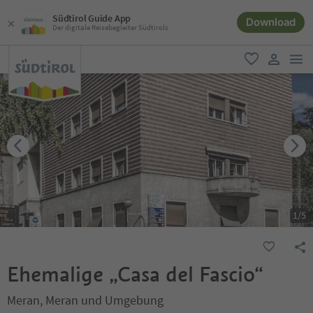
Südtirol Guide App
Download
Der digitale Reisebegleiter Südtirols
men
favorit
user lin
1
/
5
Ehemalige „Casa del Fascio“
Meran, Meran und Umgebung