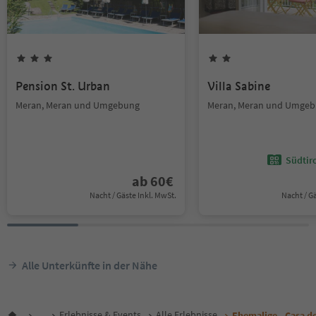
Pension St. Urban
Villa Sabine
Meran, Meran und Umgebung
Meran, Meran und Umge
Südtir
ab
60
€
Nacht / Gäste Inkl. MwSt.
Nacht / G
Alle Unterkünfte in der Nähe
...
Erlebnisse & Events
Alle Erlebnisse
Ehemalige „Casa de