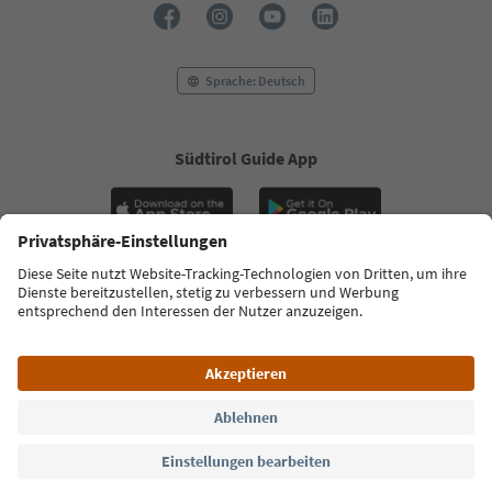
Sprache: Deutsch
Südtirol Guide App
FAQ
Kontakt
Presse
MICE
Datenschutzerklärung
AGB
Impressum
Cookie Policy
Film commission
Über uns
Zugänglichkeitserklärung
Südtirol B2B
© 2026 IDM Südtirol