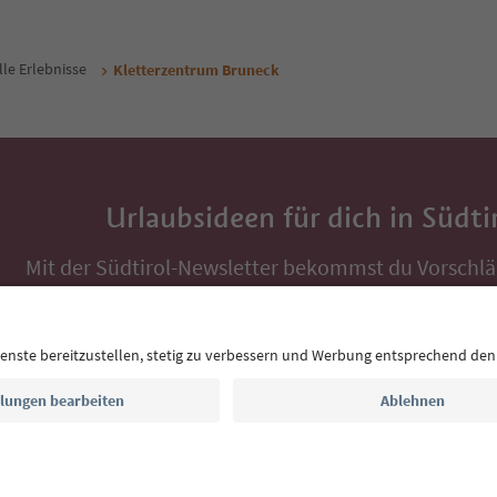
lle Erlebnisse
Kletterzentrum Bruneck
Urlaubsideen für dich in Südti
Mit der Südtirol-Newsletter bekommst du Vorschlä
Auszeit, Veranstaltungs-Tipps und typische Rezepte
Postfach.
E-Mail Adresse
Jetzt anmelden