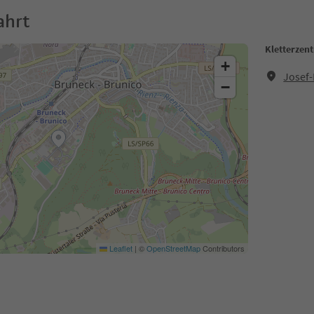
ahrt
Kletterzen
+
Josef-
−
Leaflet
|
©
OpenStreetMap
Contributors