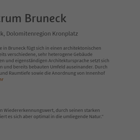
trum Bruneck
k, Dolomitenregion Kronplatz
e in Bruneck fügt sich in einen architektonischen
reits verschiedene, sehr heterogene Gebäude
llen und eigenständigen Architektursprache setzt sich
hen und bereits bebauten Umfeld auseinander. Durch
e und Raumtiefe sowie die Anordnung von Innenhof
hr
en Wiedererkennungswert, durch seinen starken
ert es sich aber optimal in die umliegende Natur.“