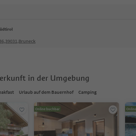
üdtirol
 36,39031,Bruneck
terkunft in der Umgebung
eakfast
Urlaub auf dem Bauernhof
Camping
Online buchbar
Onlin