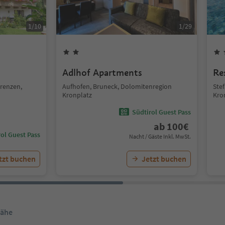
1
/
10
1
/
29
Adlhof Apartments
Re
orenzen,
Aufhofen, Bruneck, Dolomitenregion
Ste
Kronplatz
Kro
Südtirol Guest Pass
ab
100
€
ol Guest Pass
Nacht / Gäste Inkl. MwSt.
tzt buchen
Jetzt buchen
Nähe