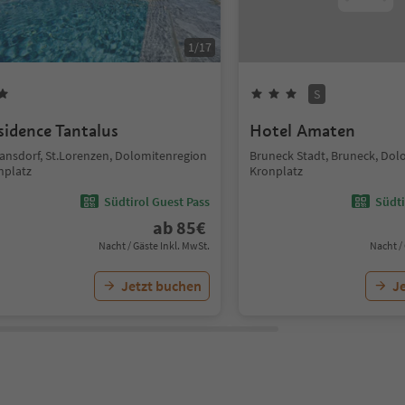
1
/
17
S
sidence Tantalus
Hotel Amaten
fansdorf, St.Lorenzen, Dolomitenregion
Bruneck Stadt, Bruneck, Dol
nplatz
Kronplatz
Südtirol Guest Pass
Südti
ab
85
€
Nacht / Gäste Inkl. MwSt.
Nacht /
Jetzt buchen
J