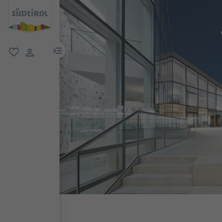
menu link
favorit
user link