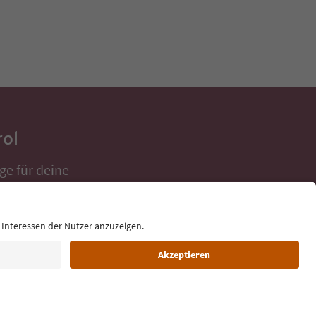
rol
ge für deine
 direkt ins