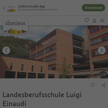
Südtirol Guide App
Download
Der digitale Reisebegleiter Südtirols
men
favorit
user lin
1
/
4
Landesberufsschule Luigi
Einaudi